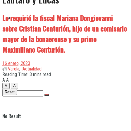
Lo requirió la fiscal Mariana Dongiovanni
Quilmes
sobre Cristian Centurión, hijo de un comisario
mayor de la bonaerense y su primo
Varela
Maximiliano Centurión.
16 enero, 2023
en
Varela
,
|Actualidad
Reading Time: 3 mins read
A
A
A
A
Reset
No Result