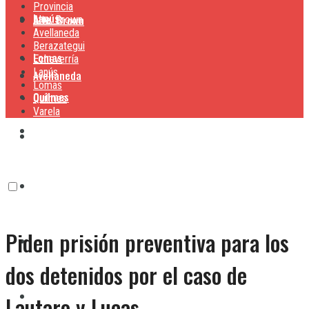
Provincia
Lanús
Alte. Brown
Alte. Brown
Avellaneda
Berazategui
Lomas
Echeverría
Lanús
Avellaneda
Lomas
Quilmes
Quilmes
Varela
Berazategui
Varela
Echeverría
Piden prisión preventiva para los
Lanús
dos detenidos por el caso de
Lomas
Lautaro y Lucas