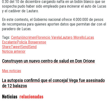
0.30 del 10 de diciembre cargando nafta en un bidón blanco que se
sospecha pudo haber sido empleado para incinerar el auto de Lucas
y el cadáver de Lautaro.
En este contexto, el Gobierno nacional ofrece 4.000.000 de pesos
de recompensa para quienes aporten datos que permitan dar con el
paradero de Lucas.
Tags:
Centurión
crimen
Florencio Varela
Lautaro Morello
Lucas
Escalante
Policía Bonaerense
Share
Tweet
Send
Send
Noticia anterior
Construyen un nuevo centro de salud en Don Orione
Mas noticias
La autopsia confirmó que el concejal Vega fue asesinado
de 12 balazos
Noticias
relacionadas