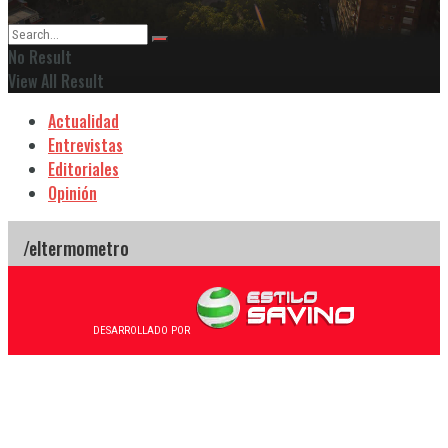
No Result
View All Result
Actualidad
Entrevistas
Editoriales
Opinión
DESARROLLADO POR