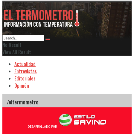
No Result
View All Result
Actualidad
Entrevistas
Editoriales
Opinión
DESARROLLADO POR