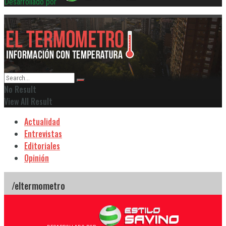
Desarrollado por
No Result
View All Result
Actualidad
Entrevistas
Editoriales
Opinión