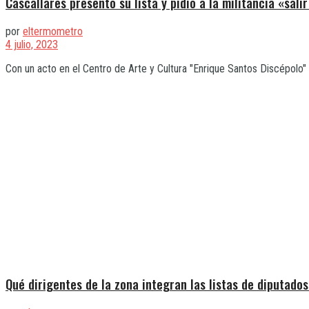
Cascallares presentó su lista y pidió a la militancia «sali
por
eltermometro
4 julio, 2023
Con un acto en el Centro de Arte y Cultura "Enrique Santos Discépolo" 
Qué dirigentes de la zona integran las listas de diputado