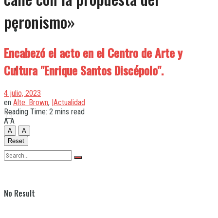
peronismo»
Quilmes
Encabezó el acto en el Centro de Arte y
Cultura "Enrique Santos Discépolo".
Varela
4 julio, 2023
en
Alte. Brown
,
|Actualidad
Reading Time: 2 mins read
A
A
A
A
Reset
No Result