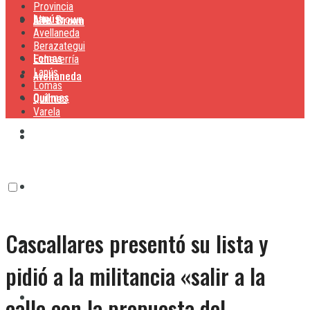
Provincia
Lanús
Alte. Brown
Alte. Brown
Avellaneda
Berazategui
Lomas
Echeverría
Lanús
Avellaneda
Lomas
Quilmes
Quilmes
Varela
Berazategui
Varela
Echeverría
Cascallares presentó su lista y
Lanús
pidió a la militancia «salir a la
Lomas
calle con la propuesta del