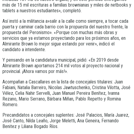
más de 15 mil escrituras a familias brownianas y miles de netbooks y
tablets a nuestros estudiantes», completó.
Así instó a la militancia a»salir a la calle como siempre, a tocar cada
puerta y caminar cada barrio con la propuesta del nuestro frente, la
propuesta del Peronismo». «Porque con muchas más obras y
servicios que ya estamos proyectando para los próximos años, en
Almirante Brown lo mejor sigue estando por venir», indicó el
candidato a intendente.
Y pensando en la candidatura municipal, pidió: «En 2019 desde
Almirante Brown aportamos 214 mil votos al proyecto nacional y
provincial. ¡Ahora vamos por más!».
Acompañan a Cascallares en la lista de concejales titulares: Juan
Fabiani, Natalia Barreiro, Nicolas Jawtuschenko, Cristina Vilotta, José
Vélez, Celia Nahir Servelli, Juan Manuel Pereira Benítez, Ivanna
Rezano, Mario Serrano, Bárbara Miñan, Pablo Repetto y Romina
Romero.
Precandidatos a concejales suplentes: José Palacios, María Juarez,
José Canto, Nilda Leaño, Jorge Meletti, Ana Geneira, Fernando
Benitez y Liliana Bogado Ríos.