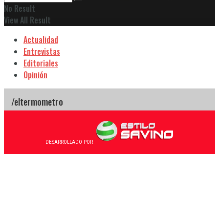
No Result
View All Result
Actualidad
Entrevistas
Editoriales
Opinión
DESARROLLADO POR