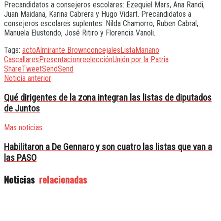
Precandidatos a consejeros escolares: Ezequiel Mars, Ana Randi,
Juan Maidana, Karina Cabrera y Hugo Vidart. Precandidatos a
consejeros escolares suplentes: Nilda Chamorro, Ruben Cabral,
Manuela Elustondo, José Ritiro y Florencia Vanoli.
Tags:
acto
Almirante Brown
concejales
Lista
Mariano
Cascallares
Presentacion
reelección
Unión por la Patria
Share
Tweet
Send
Send
Noticia anterior
Qué dirigentes de la zona integran las listas de diputados
de Juntos
Mas noticias
Habilitaron a De Gennaro y son cuatro las listas que van a
las PASO
Noticias
relacionadas