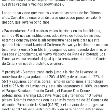
nuestras vecinas y vecinos brownianos».
Luego de un video que mostró varias de las obras de los últimos
años, Cascallares encaró un discurso que buscó poner en valor la
gestión, que lleva ya ocho años.
«Pavimentamos 3 mil cuadras en los barrios y en las localidades,
abrimos 40 nuevas instituciones educativas de todos los niveles,
estamos construyendo la infraestructura necesaria para nuestra
querida Universidad Nacional Guillermo Brown, ya habilitamos un paso
bajo nivel (avenida San Martín) y seguimos construyendo dos más en
Calzada y Longchamps, el nuevo Viaducto de Ruta 4 y Rotonda Los
Pinos ya es una realidad, al igual que la renovación de todo el Camino
de Cintura en nuestro distrito», enumeró.
Y prosiguió: «Siempre trabajando junto a la Nación llevamos la
cobertura de agua potable del 25% al 59% y de cloacas del 22% al
56% y seguimos con más obras. También cambiamos a tecnología
Led el 95% de las luminarias y este año llegaremos al 100%, creamos
el Parque Saludable Ramón Carrillo, el Parque Don Orione,
potenciamos la Granja Educativa Municipal y tenemos 110 nuevas
plazas. Además contamos con la red más moderna de 32 Centros de
Atención Primaria de la Salud (CAPS) y el servicio de emergencias
médicas 107 AB es nuestro orgullo, y en este período entregamos