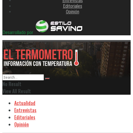
Entrevistas
Editoriales
Opinión
Desarrollado por
No Result
View All Result
Actualidad
Entrevistas
Editoriales
Opinión