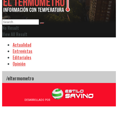
No Result
View All Result
Actualidad
Entrevistas
Editoriales
Opinión
DESARROLLADO POR