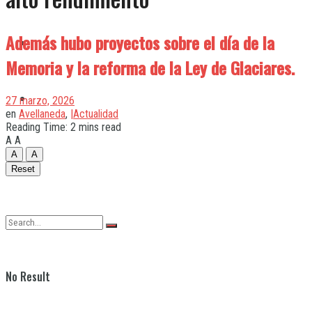
Además hubo proyectos sobre el día de la
Quilmes
Memoria y la reforma de la Ley de Glaciares.
Varela
27 marzo, 2026
en
Avellaneda
,
|Actualidad
Reading Time: 2 mins read
A
A
A
A
Reset
No Result