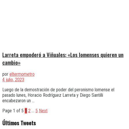
Larreta empoderó a Viñuales: «Los lomenses quieren un
cambio»
por
eltermometro
4 julio, 2023
Luego de la demostración de poder del peronismo lomense el
pasado lunes, Horacio Rodríguez Larreta y Diego Santilli
encabezaron un ...
Page 1 of 5
1
2
…
5
Next
Últimos Tweets