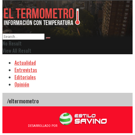
No Result
View All Result
Actualidad
Entrevistas
Editoriales
Opinión
DESARROLLADO POR