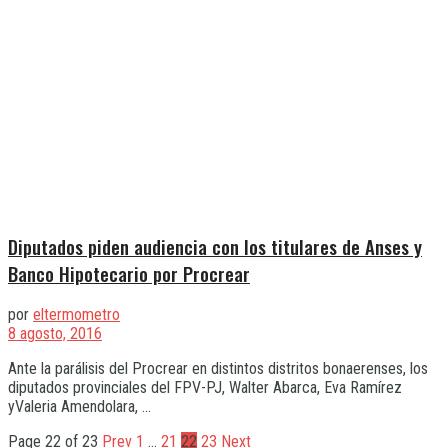
Diputados piden audiencia con los titulares de Anses y
Banco Hipotecario por Procrear
por
eltermometro
8 agosto, 2016
Ante la parálisis del Procrear en distintos distritos bonaerenses, los
diputados provinciales del FPV-PJ, Walter Abarca, Eva Ramírez
yValeria Amendolara, ...
Page 22 of 23
Prev
1
…
21
22
23
Next