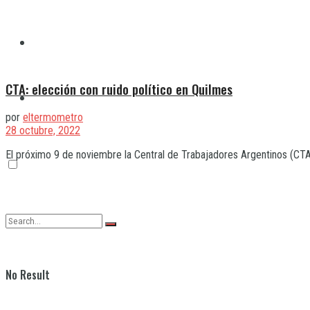
Quilmes
CTA: elección con ruido político en Quilmes
Varela
por
eltermometro
28 octubre, 2022
El próximo 9 de noviembre la Central de Trabajadores Argentinos (CTA) 
No Result