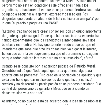
dirigentes va a ser difícil ponerle un freno a Milei”. “Si sale mal el
peronismo no está en condiciones de ofrecerles nada a los
argentinos, lo fundamental es que en un proceso electoral uno está
obligado a escuchar a la gente”, expresó y deslizó que “los
dirigentes que quedaron afuera de la lista no hicieron campaña” por
lo que “el precio a pagar es una PASO”.
“Estamos trabajando para crear consensos con un grupo importante
de gente que piensa igual. Tiene que haber una interna en serio, ha
habido experimentos que los candidatos a intendentes lleva dos
boletas y es mentira. No hay que tenerle miedo a eso porque el
intendente que sabe que hizo las cosas bien va a ganar la interna,
tienen que abrir la participación para que el peronismo se oxigene
porque todos quieren internas pero no en su municipio”, afirmó.
Cuando se le consultó por la aparición pública de
Patricio Mussi
,
Giacobbe indicó que “todo aquel que crea que tiene algo para
aportar que se presente”. “No creo en la portación de apellido y que
cada uno tiene que dar explicaciones de lo que hizo y no hizo”,
recalcó y no descartó su participación en un proceso partidario: “Lo
central del peronismo es ganarle a Milei, que está siendo un
desastre, sino va a ser peor”.
Asimismo, opinó que no está de acuerdo con la idea de desdoblar la