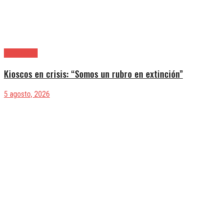
|Actualidad
Kioscos en crisis: “Somos un rubro en extinción”
5 agosto, 2026