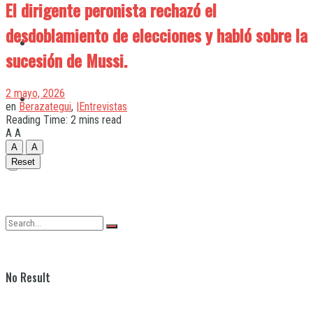
El dirigente peronista rechazó el
desdoblamiento de elecciones y habló sobre la
Quilmes
sucesión de Mussi.
2 mayo, 2026
Varela
en
Berazategui
,
|Entrevistas
Reading Time: 2 mins read
A
A
A
A
Reset
No Result