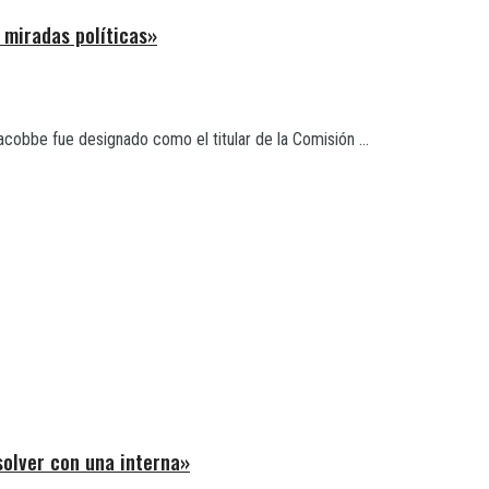
 miradas políticas»
cobbe fue designado como el titular de la Comisión ...
solver con una interna»