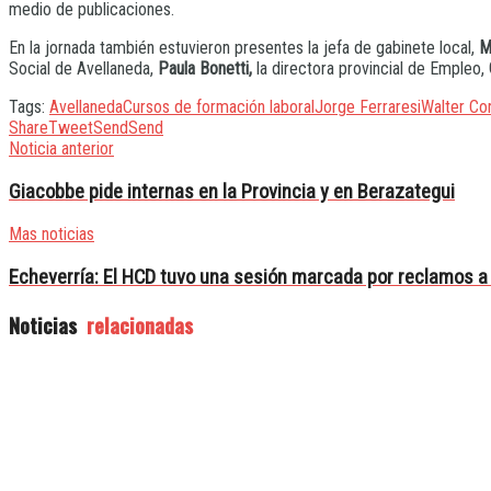
medio de publicaciones.
En la jornada también estuvieron presentes la jefa de gabinete local,
Ma
Social de Avellaneda,
Paula Bonetti,
la directora provincial de Empleo,
Tags:
Avellaneda
Cursos de formación laboral
Jorge Ferraresi
Walter Co
Share
Tweet
Send
Send
Noticia anterior
Giacobbe pide internas en la Provincia y en Berazategui
Mas noticias
Echeverría: El HCD tuvo una sesión marcada por reclamos a
Noticias
relacionadas