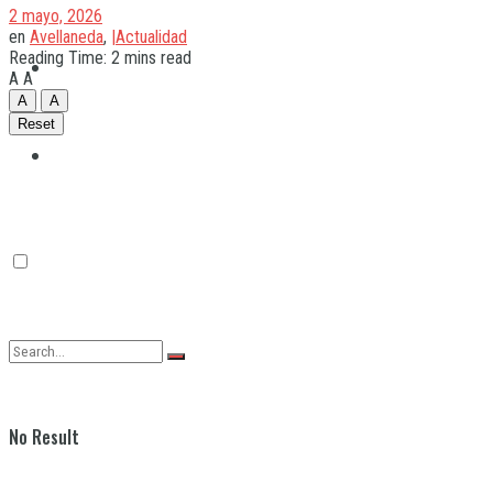
2 mayo, 2026
en
Avellaneda
,
|Actualidad
Reading Time: 2 mins read
Quilmes
A
A
A
A
Reset
Varela
No Result