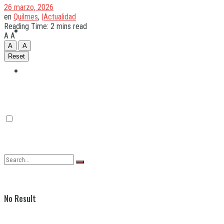
26 marzo, 2026
en
Quilmes
,
|Actualidad
Reading Time: 2 mins read
Quilmes
A
A
A
A
Reset
Varela
No Result