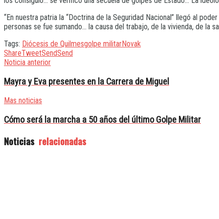
los consiguió… se verificó una secuela de golpes de Estado… La ideolo
“En nuestra patria la “Doctrina de la Seguridad Nacional” llegó al pode
personas se fue sumando… la causa del trabajo, de la vivienda, de la salu
Tags:
Diócesis de Quilmes
golpe militar
Novak
Share
Tweet
Send
Send
Noticia anterior
Mayra y Eva presentes en la Carrera de Miguel
Mas noticias
Cómo será la marcha a 50 años del último Golpe Militar
Noticias
relacionadas