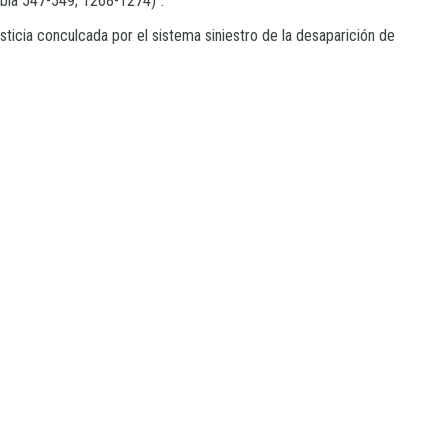
ebla 547-549; 1268-1274)”.
usticia conculcada por el sistema siniestro de la desaparición de