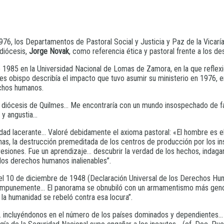
976, los Departamentos de Pastoral Social y Justicia y Paz de la Vicarí
 diócesis,
Jorge Novak
, como referencia ética y pastoral frente a los de
e 1985 en la Universidad Nacional de Lomas de Zamora, en la que reflex
es obispo describía el impacto que tuvo asumir su ministerio en 1976, e
echos humanos.
a diócesis de Quilmes… Me encontraría con un mundo insospechado de fa
 y angustia…
idad lacerante… Valoré debidamente el axioma pastoral: «El hombre es el
sonas, la destrucción premeditada de los centros de producción por los i
esiones. Fue un aprendizaje… descubrir la verdad de los hechos, indaga
 los derechos humanos inalienables”.
ozo el 10 de diciembre de 1948 (Declaración Universal de los Derecho
 impunemente… El panorama se obnubiló con un armamentismo más genoci
 la humanidad se rebeló contra esa locura”.
… incluyéndonos en el número de los países dominados y dependientes…