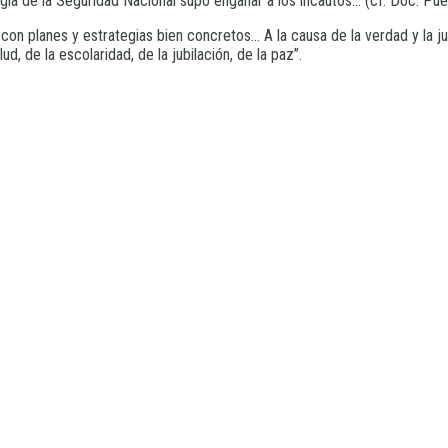
gía de la Seguridad Nacional supo engañar a los incautos… (cf. Doc. Pu
r con planes y estrategias bien concretos… A la causa de la verdad y la j
d, de la escolaridad, de la jubilación, de la paz”.