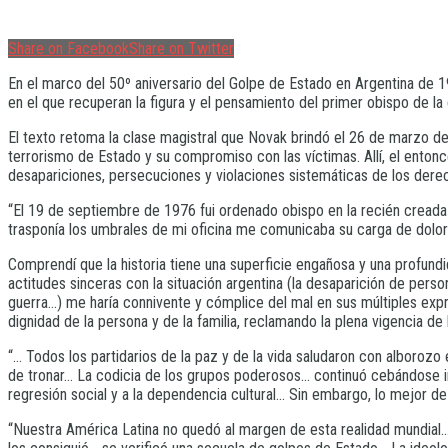
Share on Facebook
Share on Twitter
En el marco del 50º aniversario del Golpe de Estado en Argentina de 1
en el que recuperan la figura y el pensamiento del primer obispo de la
El texto retoma la clase magistral que Novak brindó el 26 de marzo d
terrorismo de Estado y su compromiso con las víctimas. Allí, el entonc
desapariciones, persecuciones y violaciones sistemáticas de los der
“El 19 de septiembre de 1976 fui ordenado obispo en la recién cread
trasponía los umbrales de mi oficina me comunicaba su carga de dolor
Comprendí que la historia tiene una superficie engañosa y una profund
actitudes sinceras con la situación argentina (la desaparición de per
guerra…) me haría connivente y cómplice del mal en sus múltiples expr
dignidad de la persona y de la familia, reclamando la plena vigencia de
“… Todos los partidarios de la paz y de la vida saludaron con albor
de tronar… La codicia de los grupos poderosos… continuó cebándose
regresión social y a la dependencia cultural… Sin embargo, lo mejor de
“Nuestra América Latina no quedó al margen de esta realidad mundial