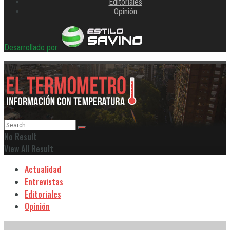
Editoriales
Opinión
Desarrollado por
No Result
View All Result
Actualidad
Entrevistas
Editoriales
Opinión