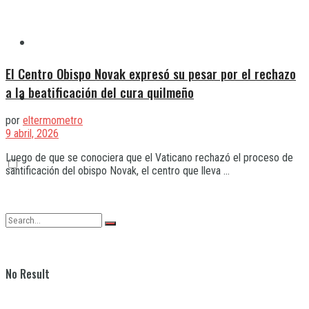
Quilmes
El Centro Obispo Novak expresó su pesar por el rechazo
a la beatificación del cura quilmeño
Varela
por
eltermometro
9 abril, 2026
Luego de que se conociera que el Vaticano rechazó el proceso de
santificación del obispo Novak, el centro que lleva ...
No Result