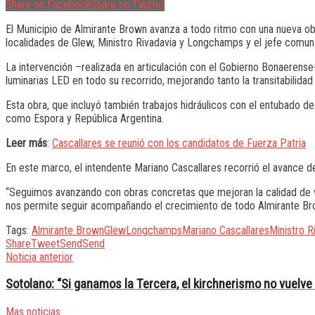
Share on Facebook
Share on Twitter
El Municipio de Almirante Brown avanza a todo ritmo con una nueva obr
localidades de Glew, Ministro Rivadavia y Longchamps y el jefe comu
La intervención –realizada en articulación con el Gobierno Bonaerens
luminarias LED en todo su recorrido, mejorando tanto la transitabilidad
Esta obra, que incluyó también trabajos hidráulicos con el entubado de 
como Espora y República Argentina.
Leer más
:
Cascallares se reunió con los candidatos de Fuerza Patria
En este marco, el intendente Mariano Cascallares recorrió el avance de
“Seguimos avanzando con obras concretas que mejoran la calidad de vid
nos permite seguir acompañando el crecimiento de todo Almirante Br
Tags:
Almirante Brown
Glew
Longchamps
Mariano Cascallares
Ministro R
Share
Tweet
Send
Send
Noticia anterior
Sotolano: “Si ganamos la Tercera, el kirchnerismo no vuelv
Mas noticias