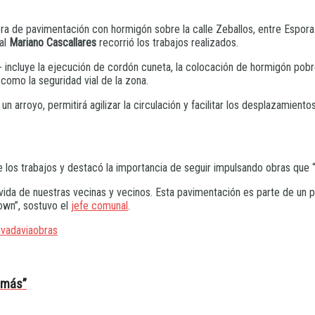
a de pavimentación con hormigón sobre la calle Zeballos, entre Espora y
nal
Mariano Cascallares
recorrió los trabajos realizados.
e- incluye la ejecución de cordón cuneta, la colocación de hormigón po
 como la seguridad vial de la zona.
un arroyo, permitirá agilizar la circulación y facilitar los desplazamien
 los trabajos y destacó la importancia de seguir impulsando obras que “
a de nuestras vecinas y vecinos. Esta pavimentación es parte de un pla
own”, sostuvo el
jefe comunal
.
ivadavia
obras
e más”