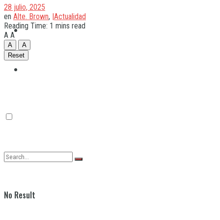
28 julio, 2025
en
Alte. Brown
,
|Actualidad
Reading Time: 1 mins read
Quilmes
A
A
A
A
Reset
Varela
No Result