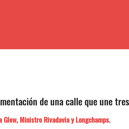
imentación de una calle que une tres
ta Glew, Ministro Rivadavia y Longchamps.