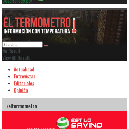
Desarrollado por
No Result
View All Result
Actualidad
Entrevistas
Editoriales
Opinión