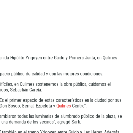
enida Hipólito Yrigoyen entre Guido y Primera Junta, en Quilmes
pacio público de calidad y con las mejores condiciones.
fíciles, en Quilmes sostenemos la obra pública, cuidamos el
cos, Sebastián García.
 Es el primer espacio de estas características en la ciudad por sus
 Don Bosco, Bernal, Ezpeleta y
Quilmes
Centro”.
biaron todas las luminarias de alumbrado público de la plaza, se
 una demanda de los vecinos”, agregó Sarti.
sí también en el tramo Yrigoyen entre Guido y Las Heras. Además,