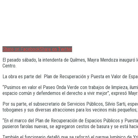
Share on Facebook
Share on Twitter
El pasado sábado, la intendenta de Quilmes, Mayra Mendoza inauguró lo
Centro.
La obra es parte del Plan de Recuperación y Puesta en Valor de Espaci
“Pusimos en valor el Paseo Onda Verde con trabajos de limpieza, ilumi
espacio común y defendemos el derecho a vivir mejor”, expresó Mayra
Por su parte, el subsecretario de Servicios Públicos, Silvio Sarti, esp
toboganes y sus diversas atracciones para los vecinos más pequeños; 
“En el marco del Plan de Recuperación de Espacios Públicos y Puesta 
pusieron farolas nuevas, se agregaron cestos de basura y se está hac
También el funcionario detalló que se reforzó el parque lumínico de 