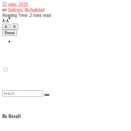
22 junio, 2025
en
Quilmes
,
|Actualidad
Reading Time: 2 mins read
Quilmes
A
A
A
A
Reset
Varela
No Result