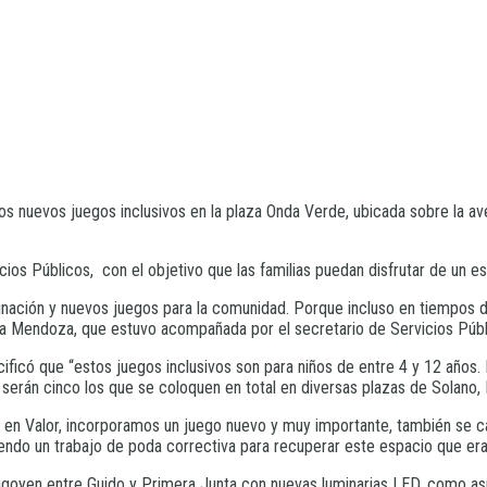
s nuevos juegos inclusivos en la plaza Onda Verde, ubicada sobre la av
os Públicos, con el objetivo que las familias puedan disfrutar de un es
nación y nuevos juegos para la comunidad. Porque incluso en tiempos di
 Mendoza, que estuvo acompañada por el secretario de Servicios Públi
ecificó que “estos juegos inclusivos son para niños de entre 4 y 12 años.
serán cinco los que se coloquen en total en diversas plazas de Solano,
en Valor, incorporamos un juego nuevo y muy importante, también se cam
iendo un trabajo de poda correctiva para recuperar este espacio que era
Yrigoyen entre Guido y Primera Junta con nuevas luminarias LED, como a