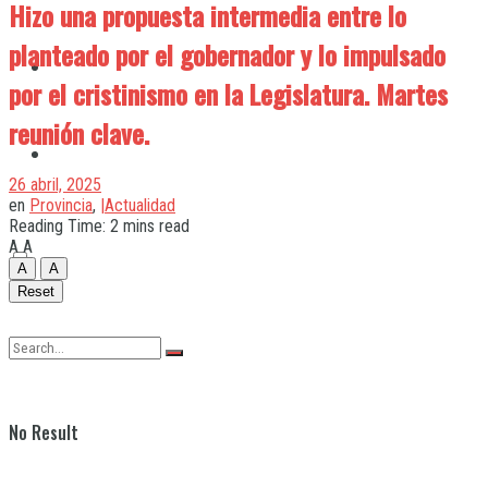
Hizo una propuesta intermedia entre lo
planteado por el gobernador y lo impulsado
Quilmes
por el cristinismo en la Legislatura. Martes
reunión clave.
Varela
26 abril, 2025
en
Provincia
,
|Actualidad
Reading Time: 2 mins read
A
A
A
A
Reset
No Result