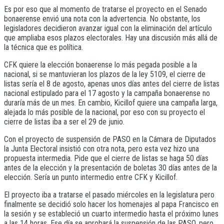
Es por eso que al momento de tratarse el proyecto en el Senado
bonaerense envió una nota con la advertencia. No obstante, los
legisladores decidieron avanzar igual con la eliminación del artículo
que ampliaba esos plazos electorales. Hay una discusión más allá de
la técnica que es política.
CFK quiere la elección bonaerense lo más pegada posible a la
nacional, si se mantuvieran los plazos de la ley 5109, el cierre de
listas sería el 8 de agosto, apenas unos días antes del cierre de listas
nacional estipulado para el 17 agosto y la campaña bonaerense no
duraría más de un mes. En cambio, Kicillof quiere una campaña larga,
alejada lo más posible de la nacional, por eso con su proyecto el
cierre de listas iba a ser el 29 de junio.
Con el proyecto de suspensión de PASO en la Cámara de Diputados
la Junta Electoral insistió con otra nota, pero esta vez hizo una
propuesta intermedia. Pide que el cierre de listas se haga 50 días
antes de la elección y la presentación de boletas 30 días antes de la
elección. Sería un punto intermedio entre CFK y Kicillof.
El proyecto iba a tratarse el pasado miércoles en la legislatura pero
finalmente se decidió solo hacer los homenajes al papa Francisco en
la sesión y se estableció un cuarto intermedio hasta el próximo lunes
a las 14 horas. Ese día se aprobará la suspensión de las PASO, pero