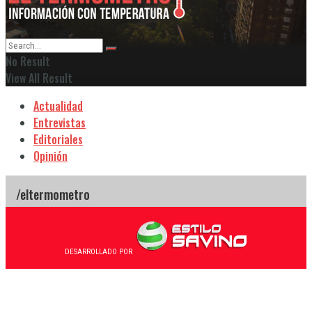
No Result
View All Result
Actualidad
Entrevistas
Editoriales
Opinión
DESARROLLADO POR