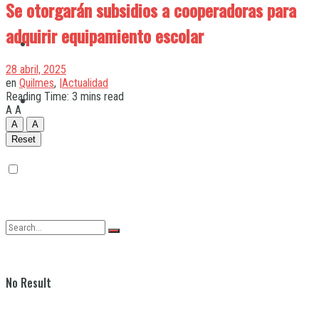
Se otorgarán subsidios a cooperadoras para
adquirir equipamiento escolar
Quilmes
28 abril, 2025
en
Quilmes
,
|Actualidad
Reading Time: 3 mins read
Varela
A
A
A
A
Reset
No Result