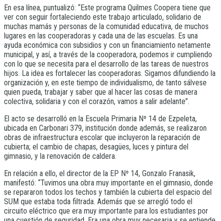
En esa línea, puntualizó: “Este programa Quilmes Coopera tiene que
ver con seguir fortaleciendo este trabajo articulado, solidario de
muchas mamás y personas de la comunidad educativa, de muchos
lugares en las cooperadoras y cada una de las escuelas. Es una
ayuda económica con subsidios y con un financiamiento netamente
municipal, y así, a través de la cooperadora, podemos ir cumpliendo
con lo que se necesita para el desarrollo de las tareas de nuestros
hijos. La idea es fortalecer las cooperadoras. Sigamos difundiendo la
organización y, en este tiempo de individualismo, de tanto sálvese
quien pueda, trabajar y saber que al hacer las cosas de manera
colectiva, solidaria y con el corazón, vamos a salir adelante”.
El acto se desarrolló en la Escuela Primaria Nº 14 de Ezpeleta,
ubicada en Carbonari 379, institución donde además, se realizaron
obras de infraestructura escolar que incluyeron la reparación de
cubierta; el cambio de chapas, desagües, luces y pintura del
gimnasio, y la renovación de caldera.
En relación a ello, el director de la EP Nº 14, Gonzalo Franasik,
manifestó: “Tuvimos una obra muy importante en el gimnasio, donde
se repararon todos los techos y también la cubierta del espacio del
SUM que estaba toda filtrada. Además que se arregló todo el
circuito eléctrico que era muy importante para los estudiantes por
una cuestión de seguridad. Era una obra muy necesaria y se entiende