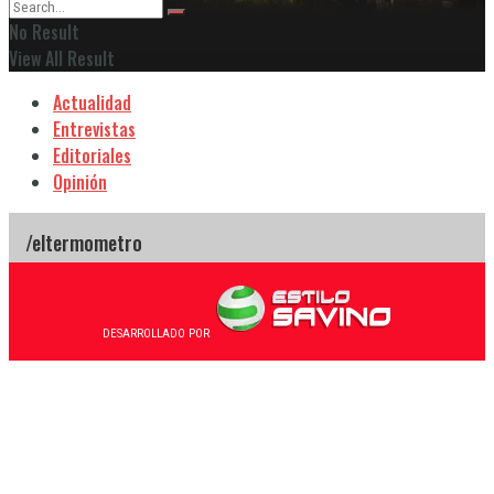
No Result
View All Result
Actualidad
Entrevistas
Editoriales
Opinión
DESARROLLADO POR