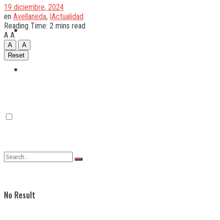
19 diciembre, 2024
en
Avellaneda
,
|Actualidad
Reading Time: 2 mins read
Quilmes
A
A
A
A
Reset
Varela
No Result