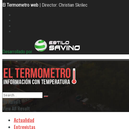
El Termometro web
| Director: Christian Skrilec
Desarrollado por
No Result
View All Result
Actualidad
Entrevistas