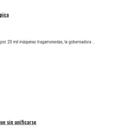
ípica
n por 20 mil máquinas tragamonedas, la gobernadora ...
ue sin unificarse