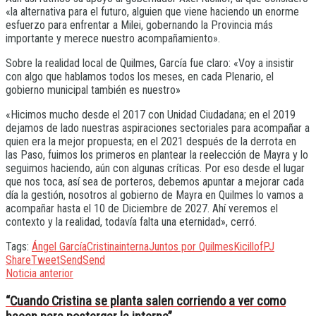
«la alternativa para el futuro, alguien que viene haciendo un enorme
esfuerzo para enfrentar a Milei, gobernando la Provincia más
importante y merece nuestro acompañamiento».
Sobre la realidad local de Quilmes, García fue claro: «Voy a insistir
con algo que hablamos todos los meses, en cada Plenario, el
gobierno municipal también es nuestro»
«Hicimos mucho desde el 2017 con Unidad Ciudadana; en el 2019
dejamos de lado nuestras aspiraciones sectoriales para acompañar a
quien era la mejor propuesta; en el 2021 después de la derrota en
las Paso, fuimos los primeros en plantear la reelección de Mayra y lo
seguimos haciendo, aún con algunas críticas. Por eso desde el lugar
que nos toca, así sea de porteros, debemos apuntar a mejorar cada
día la gestión, nosotros al gobierno de Mayra en Quilmes lo vamos a
acompañar hasta el 10 de Diciembre de 2027. Ahí veremos el
contexto y la realidad, todavía falta una eternidad», cerró.
Tags:
Ángel García
Cristina
interna
Juntos por Quilmes
Kicillof
PJ
Share
Tweet
Send
Send
Noticia anterior
“Cuando Cristina se planta salen corriendo a ver como