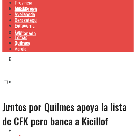
Provincia
Lanús
Alte. Brown
Alte. Brown
Avellaneda
Berazategui
Lomas
Echeverría
Lanús
Avellaneda
Lomas
Quilmes
Quilmes
Varela
Berazategui
Varela
Echeverría
Juntos por Quilmes apoya la lista
Lanús
de CFK pero banca a Kicillof
Lomas