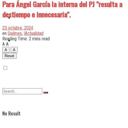
Para Ángel García la interna del PJ "resulta a
destiempo e innecesaria".
Quilmes
23 octubre, 2024
en
Quilmes
,
|Actualidad
Reading Time: 2 mins read
Varela
A
A
A
A
Reset
No Result