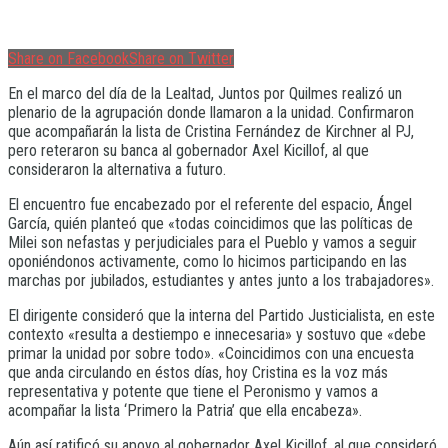
Share on Facebook
Share on Twitter
En el marco del día de la Lealtad, Juntos por Quilmes realizó un
plenario de la agrupación donde llamaron a la unidad. Confirmaron
que acompañarán la lista de Cristina Fernández de Kirchner al PJ,
pero reteraron su banca al gobernador Axel Kicillof, al que
consideraron la alternativa a futuro.
El encuentro fue encabezado por el referente del espacio, Ángel
García, quién planteó que «todas coincidimos que las políticas de
Milei son nefastas y perjudiciales para el Pueblo y vamos a seguir
oponiéndonos activamente, como lo hicimos participando en las
marchas por jubilados, estudiantes y antes junto a los trabajadores».
El dirigente consideró que la interna del Partido Justicialista, en este
contexto «resulta a destiempo e innecesaria» y sostuvo que «debe
primar la unidad por sobre todo». «Coincidimos con una encuesta
que anda circulando en éstos días, hoy Cristina es la voz más
representativa y potente que tiene el Peronismo y vamos a
acompañar la lista ‘Primero la Patria’ que ella encabeza».
Aún así ratificó su apoyo al gobernador Axel Kicillof, al que consideró