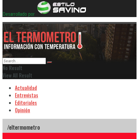
Desarrollado por
No Result
View All Result
Actualidad
Entrevistas
Editoriales
Opinión