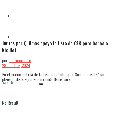
Quilmes
Varela
Juntos por Quilmes apoya la lista de CFK pero banca a
Kicillof
por
eltermometro
23 octubre, 2024
En el marco del día de la Lealtad, Juntos por Quilmes realizó un
plenario de la agrupación donde llamaron a ...
No Result