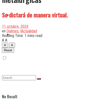
Se dictará de manera virtual.
Quilmes
11 octubre, 2024
en
Quilmes
,
|Actualidad
Varela
Reading Time: 1 mins read
A
A
A
A
Reset
No Result