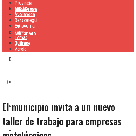
Provincia
Lanús
Alte. Brown
Alte. Brown
Avellaneda
Berazategui
Lomas
Echeverría
Lanús
Avellaneda
Lomas
Quilmes
Quilmes
Varela
Berazategui
Varela
Echeverría
El municipio invita a un nuevo
Lanús
taller de trabajo para empresas
Lomas
metalúrgicas