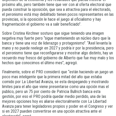
próximo año, pero también tiene que ver con al oferta electoral que
pueda construir la oposición, que sea a atractiva para el electorado,
el peronismo está muy debilitado tienen pocos representantes en las
provincias, si la oposición le hace el juego al oficialismo y hay
fragmentación el gobierno va a salir beneficiado”.
Sobre Cristina Kirchner sostuvo que sigue teniendo una imagen
negativa muy fuerte pero “sigue manteniendo un núcleo duro que la
banca y tiene una voz de liderazgo y protagonismo”. “Axel levanta la
mano y no puede reelegir en 2027 y podría ir por la presidencia, pero
el peronismo tiene que reconfigurarse y mostrar algo distinto, hay un
recuerdo muy fresco del gobierno de Alberto que fue muy malo y los
hechos que conocimos el último mes”, agregó.
Finalmente, sobre el PRO consideró que “están haciendo un juego un
poco mas inteligente que la primera mitad del año que estaba
comido por La Libertad Avanza, se esta despegando y mostrando
limites para el año que viene presentarse como una opción mas el
publico, pero un 75 por ciento de Patricia Bullrich banca esta
gestión, por eso el PRO podría quedar medio perdido, una de las
mejores opciones hoy es aliarse electoralmente con La Libertad
Avanza para tener legisladores propios y poder en el Congreso y ver
si en 2027 pueden convertirse en una opción atractiva ante el