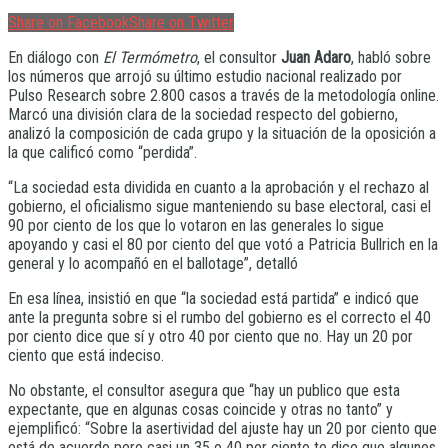
Share on Facebook
Share on Twitter
En diálogo con
El Termómetro
, el consultor
Juan Adaro
, habló sobre
los números que arrojó su último estudio nacional realizado por
Pulso Research sobre 2.800 casos a través de la metodología online.
Marcó una división clara de la sociedad respecto del gobierno,
analizó la composición de cada grupo y la situación de la oposición a
la que calificó como “perdida”.
“La sociedad esta dividida en cuanto a la aprobación y el rechazo al
gobierno, el oficialismo sigue manteniendo su base electoral, casi el
90 por ciento de los que lo votaron en las generales lo sigue
apoyando y casi el 80 por ciento del que votó a Patricia Bullrich en la
general y lo acompañó en el ballotage”, detalló
En esa línea, insistió en que “la sociedad está partida” e indicó que
ante la pregunta sobre si el rumbo del gobierno es el correcto el 40
por ciento dice que sí y otro 40 por ciento que no. Hay un 20 por
ciento que está indeciso.
No obstante, el consultor asegura que “hay un publico que esta
expectante, que en algunas cosas coincide y otras no tanto” y
ejemplificó: “Sobre la asertividad del ajuste hay un 20 por ciento que
está de acuerdo pero casi un 35 o 40 por ciento te dice que algunos