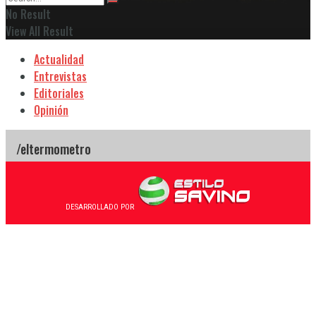
No Result
View All Result
Actualidad
Entrevistas
Editoriales
Opinión
DESARROLLADO POR