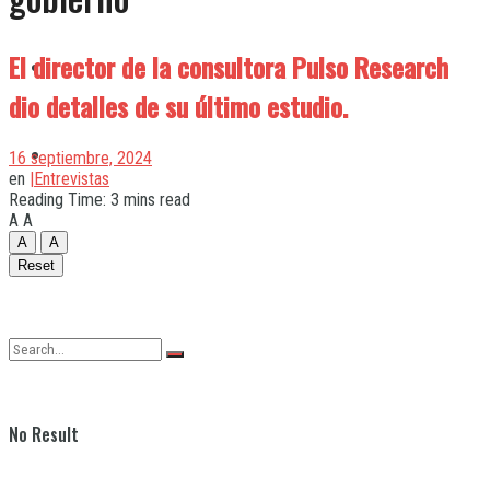
El director de la consultora Pulso Research
Quilmes
dio detalles de su último estudio.
Varela
16 septiembre, 2024
en
|Entrevistas
Reading Time: 3 mins read
A
A
A
A
Reset
No Result