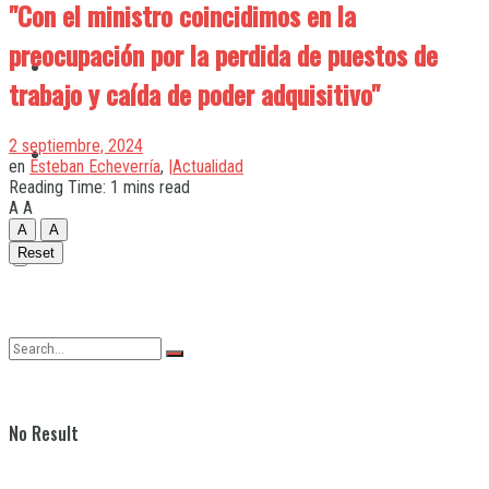
"Con el ministro coincidimos en la
preocupación por la perdida de puestos de
Quilmes
trabajo y caída de poder adquisitivo"
2 septiembre, 2024
Varela
en
Esteban Echeverría
,
|Actualidad
Reading Time: 1 mins read
A
A
A
A
Reset
No Result