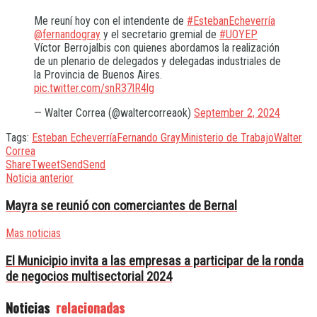
Me reuní hoy con el intendente de
#EstebanEcheverría
@fernandogray
y el secretario gremial de
#UOYEP
Víctor Berrojalbis con quienes abordamos la realización
de un plenario de delegados y delegadas industriales de
la Provincia de Buenos Aires.
pic.twitter.com/snR37lR4lg
— Walter Correa (@waltercorreaok)
September 2, 2024
Tags:
Esteban Echeverría
Fernando Gray
Ministerio de Trabajo
Walter
Correa
Share
Tweet
Send
Send
Noticia anterior
Mayra se reunió con comerciantes de Bernal
Mas noticias
El Municipio invita a las empresas a participar de la ronda
de negocios multisectorial 2024
Noticias
relacionadas