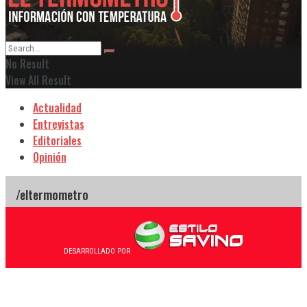
No Result
View All Result
Actualidad
Entrevistas
Editoriales
Opinión
DESARROLLADO POR