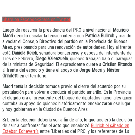
Share on Facebook
Share on Twitter
Luego de reasumir la presidencia del PRO a nivel nacional,
Mauricio
Macri
decidió escalar la tensión interna con
Patricia Bullirch
y mandó
a vaciar el Consejo Directivo del partido en la Provincia de Buenos
Aires, presionando para una renovación de autoridades. Hoy al frente
está
Daniela Reich
, senadora bonaerense y esposa del intendente de
Tres de Febrero,
Diego Valenzuela
, quienes trabajan bajo el paraguas
de la ministra de Seguridad. El expresidente quiere a
Cristian Ritondo
al frente del espacio y tiene el apoyo de
Jorge Macri
y
Néstor
Grindetti
en el territorio.
Macri tenía la decisión tomada previo al cierre del acuerdo por su
postulación para volver a conducir el partido amarillo. En la Provincia
el elegido era el presidente del bloque de diputados nacionales quien
contaba un apoyo de quienes históricamente encabezaron ese lugar
y hoy gobiernan en la Ciudad de Buenos Aires.
Si bien la elección debería ser a fin de año, lo que aceleró la decisión
de salir a confrontar fue el acto que encabezó
Bullrich el sábado en
Esteban Echeverría
entre ‘Liberales del PRO’ y los referentes de La