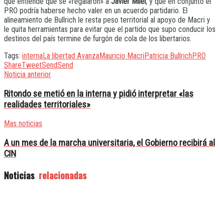
que entiende que se «regalaron» a
Javier Milei
, y que en conjunto el
PRO podría haberse hecho valer en un acuerdo partidario. El
alineamiento de Bullrich le resta peso territorial al apoyo de Macri y
le quita herramientas para evitar que el partido que supo conducir los
destinos del país termine de furgón de cola de los libertarios.
Tags:
interna
La libertad Avanza
Mauricio Macri
Patricia Bullrich
PRO
Share
Tweet
Send
Send
Noticia anterior
Ritondo se metió en la interna y pidió interpretar «las
realidades territoriales»
Mas noticias
A un mes de la marcha universitaria, el Gobierno recibirá al
CIN
Noticias
relacionadas