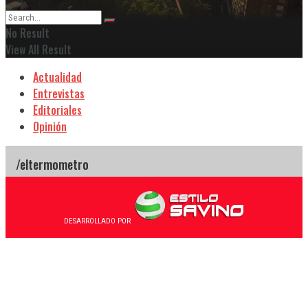
No Result
View All Result
Actualidad
Entrevistas
Editoriales
Opinión
DESARROLLADO POR