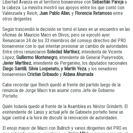
Libertad Avanza en el territorio bonaerense con
Sebastián Pareja
a
la cabeza. La ministra mostró sus apoyos entre los que contó con
Valenzuela y Reich;
Juan Pablo Allan
; y
Florencia Retamoso
entre
otros dirigentes.
Según trascendió la decisión se tomó el lunes en un encuentro en las
oficinas de Mauricio Macri en Olivos, pero se ejecutó ayer.
Renunciaron 24 de los 33 miembros del consejo directivo del PRO
bonaerense con lo que intentan presionar un cambio de autoridades.
Entre otros renunciaron
Soledad Martínez
, intendenta de Vicente
López;
Guillermo Montenegro
, intendente de General Pueyrredón;
Javier Martínez
, intendente de Pergamino; los diputados nacionales
Diego Santilli
,
Silvia Lospenato, y Martín Yeza
; y los senadores
bonaerenses
Cristian Gribaudo
y
Aldana Ahumada
.
Cabe recordar que Reich quedó al frente del partido luego de la
renuncia de Jorge Macri tras asumir como Jefe de Gobierno
Porteño.
Quién todavía quedó al frente de la Asamblea es Néstor Grindetti. El
exintendente de Lanús y actual jefe de Gabinete porteño tiene un
lugar central a la hora de discutir la renovación de autoridades.
El enojo mayor de Macri con Bullrich y varios dirigentes del PRO es