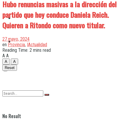
Hubo renuncias masivas a la dirección del
partido que hoy conduce Daniela Reich.
Quilmes
Quieren a Ritondo como nuevo titular.
27 mayo, 2024
Varela
en
Provincia
,
|Actualidad
Reading Time: 2 mins read
A
A
A
A
Reset
No Result