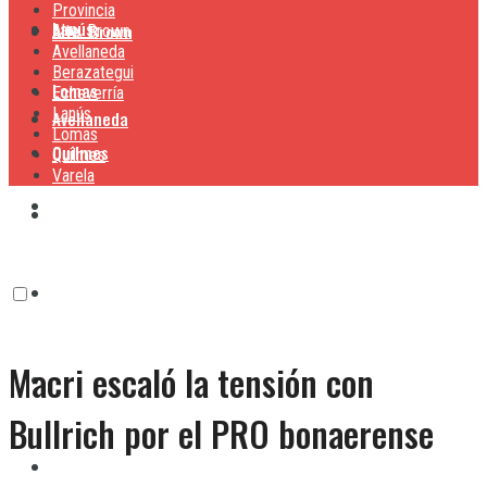
Provincia
Lanús
Alte. Brown
Alte. Brown
Avellaneda
Berazategui
Lomas
Echeverría
Lanús
Avellaneda
Lomas
Quilmes
Quilmes
Varela
Berazategui
Varela
Echeverría
Macri escaló la tensión con
Lanús
Bullrich por el PRO bonaerense
Lomas