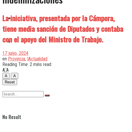
La iniciativa, presentada por la Cámpora,
Quilmes
tiene media sanción de Diputados y contaba
con el apoyo del Ministro de Trabajo.
Varela
17 junio, 2024
en
Provincia
,
|Actualidad
Reading Time: 2 mins read
A
A
A
A
Reset
No Result