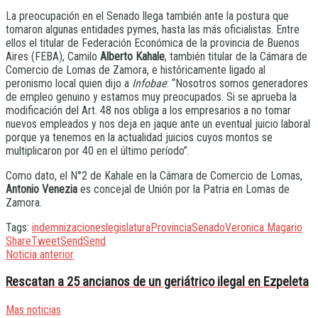
La preocupación en el Senado llega también ante la postura que
tomaron algunas entidades pymes, hasta las más oficialistas. Entre
ellos el titular de Federación Económica de la provincia de Buenos
Aires (FEBA), Camilo
Alberto Kahale
, también titular de la Cámara de
Comercio de Lomas de Zamora, e históricamente ligado al
peronismo local quien dijo a
Infobae
: “Nosotros somos generadores
de empleo genuino y estamos muy preocupados. Si se aprueba la
modificación del Art. 48 nos obliga a los empresarios a no tomar
nuevos empleados y nos deja en jaque ante un eventual juicio laboral
porque ya tenemos en la actualidad juicios cuyos montos se
multiplicaron por 40 en el último período”.
Como dato, el N°2 de Kahale en la Cámara de Comercio de Lomas,
Antonio Venezia
es concejal de Unión por la Patria en Lomas de
Zamora.
Tags:
indemnizaciones
legislatura
Provincia
Senado
Veronica Magario
Share
Tweet
Send
Send
Noticia anterior
Rescatan a 25 ancianos de un geriátrico ilegal en Ezpeleta
Mas noticias