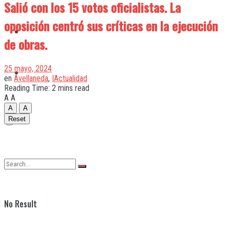
Salió con los 15 votos oficialistas. La
oposición centró sus críticas en la ejecución
Quilmes
de obras.
25 mayo, 2024
Varela
en
Avellaneda
,
|Actualidad
Reading Time: 2 mins read
A
A
A
A
Reset
No Result