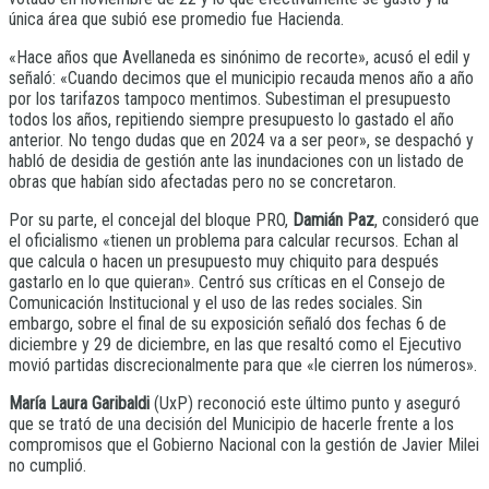
única área que subió ese promedio fue Hacienda.
«Hace años que Avellaneda es sinónimo de recorte», acusó el edil y
señaló: «Cuando decimos que el municipio recauda menos año a año
por los tarifazos tampoco mentimos. Subestiman el presupuesto
todos los años, repitiendo siempre presupuesto lo gastado el año
anterior. No tengo dudas que en 2024 va a ser peor», se despachó y
habló de desidia de gestión ante las inundaciones con un listado de
obras que habían sido afectadas pero no se concretaron.
Por su parte, el concejal del bloque PRO,
Damián Paz
, consideró que
el oficialismo «tienen un problema para calcular recursos. Echan al
que calcula o hacen un presupuesto muy chiquito para después
gastarlo en lo que quieran». Centró sus críticas en el Consejo de
Comunicación Institucional y el uso de las redes sociales. Sin
embargo, sobre el final de su exposición señaló dos fechas 6 de
diciembre y 29 de diciembre, en las que resaltó como el Ejecutivo
movió partidas discrecionalmente para que «le cierren los números».
María Laura Garibaldi
(UxP) reconoció este último punto y aseguró
que se trató de una decisión del Municipio de hacerle frente a los
compromisos que el Gobierno Nacional con la gestión de Javier Milei
no cumplió.