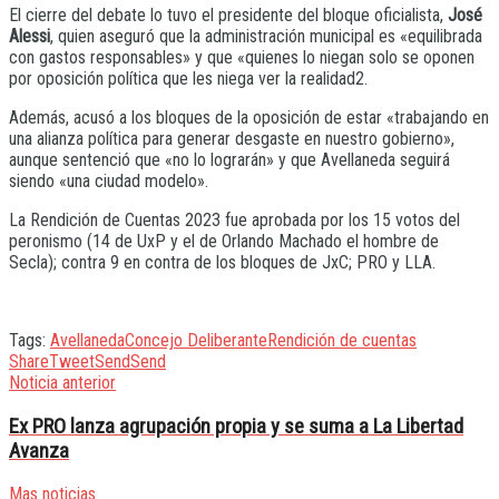
El cierre del debate lo tuvo el presidente del bloque oficialista,
José
Alessi
, quien aseguró que la administración municipal es «equilibrada
con gastos responsables» y que «quienes lo niegan solo se oponen
por oposición política que les niega ver la realidad2.
Además, acusó a los bloques de la oposición de estar «trabajando en
una alianza política para generar desgaste en nuestro gobierno»,
aunque sentenció que «no lo lograrán» y que Avellaneda seguirá
siendo «una ciudad modelo».
La Rendición de Cuentas 2023 fue aprobada por los 15 votos del
peronismo (14 de UxP y el de Orlando Machado el hombre de
Secla); contra 9 en contra de los bloques de JxC; PRO y LLA.
Tags:
Avellaneda
Concejo Deliberante
Rendición de cuentas
Share
Tweet
Send
Send
Noticia anterior
Ex PRO lanza agrupación propia y se suma a La Libertad
Avanza
Mas noticias