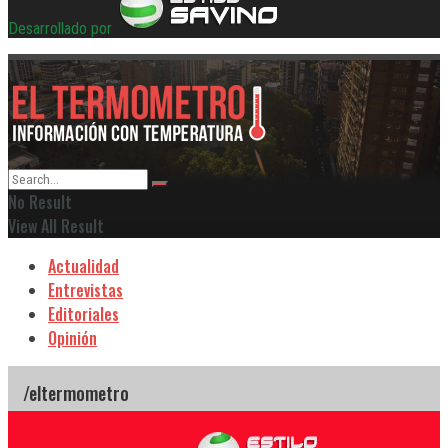
Desarrollado por
No Result
View All Result
Actualidad
Entrevistas
Editoriales
Opinión