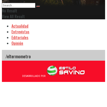
No Result
View All Result
Actualidad
Entrevistas
Editoriales
Opinión
DESARROLLADO POR