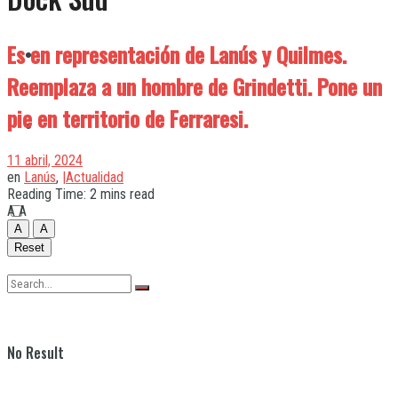
Es en representación de Lanús y Quilmes.
Quilmes
Reemplaza a un hombre de Grindetti. Pone un
pie en territorio de Ferraresi.
Varela
11 abril, 2024
en
Lanús
,
|Actualidad
Reading Time: 2 mins read
A
A
A
A
Reset
No Result