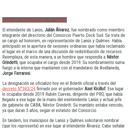
Share on Facebook
Share on Twitter
El intendente de Lanús,
Julián Álvarez
, fue nombrado como miembro
integrante del directorio del Consorcio Puerto Dock Sud. Se trata de
un cargo ad honorem, en representación de Lanús y Quilmes. Había
anticipado en la apertura de sesiones ordinarias que había reclamado
el lugar en el marco de una discusión de redistribución de recursos.
Reemplaza, de esta manera, a un hombre que respondía a
Néstor
Grindetti
, que ocupaba el cargo desde 2019. Su nombramiento suma
fuego a la interna que mantienen con el mandatario de Avellaneda,
Jorge Ferraresi
.
La designación se oficializó hoy en el Boletín oficial a través del
decreto N°343/24
firmado por el gobernador
Axel Kicillof
. Ese lugar
lo ocupaba desde 2019 Rubén Cuevas, dirigente del PRO, que había
llegado a ese lugar de la mano del exintendente Lanús y actual jefe
de gabinete de CABA, Néstor Grindetti. Su mandato estaba vencido,
ya que duran 3 años, según el estatuto del Consorcio.
En tandem, los municipios de Lanús y Quilmes solicitaron nombrar
(que los representa) en ese lugar al intendente Álvarez. Cabe señalar