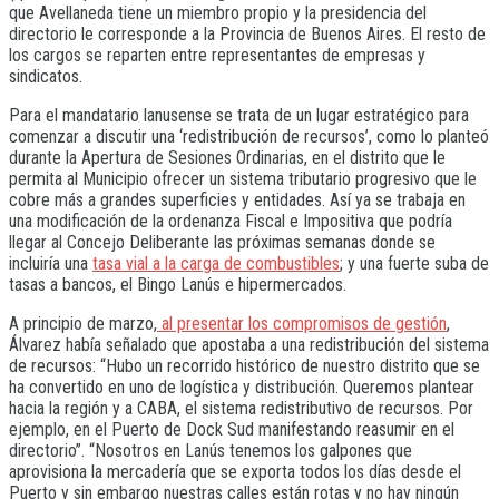
que Avellaneda tiene un miembro propio y la presidencia del
directorio le corresponde a la Provincia de Buenos Aires. El resto de
los cargos se reparten entre representantes de empresas y
sindicatos.
Para el mandatario lanusense se trata de un lugar estratégico para
comenzar a discutir una ‘redistribución de recursos’, como lo planteó
durante la Apertura de Sesiones Ordinarias, en el distrito que le
permita al Municipio ofrecer un sistema tributario progresivo que le
cobre más a grandes superficies y entidades. Así ya se trabaja en
una modificación de la ordenanza Fiscal e Impositiva que podría
llegar al Concejo Deliberante las próximas semanas donde se
incluiría una
tasa vial a la carga de combustibles
; y una fuerte suba de
tasas a bancos, el Bingo Lanús e hipermercados.
A principio de marzo,
al presentar los compromisos de gestión
,
Álvarez había señalado que apostaba a una redistribución del sistema
de recursos: “Hubo un recorrido histórico de nuestro distrito que se
ha convertido en uno de logística y distribución. Queremos plantear
hacia la región y a CABA, el sistema redistributivo de recursos. Por
ejemplo, en el Puerto de Dock Sud manifestando reasumir en el
directorio”. “Nosotros en Lanús tenemos los galpones que
aprovisiona la mercadería que se exporta todos los días desde el
Puerto y sin embargo nuestras calles están rotas y no hay ningún