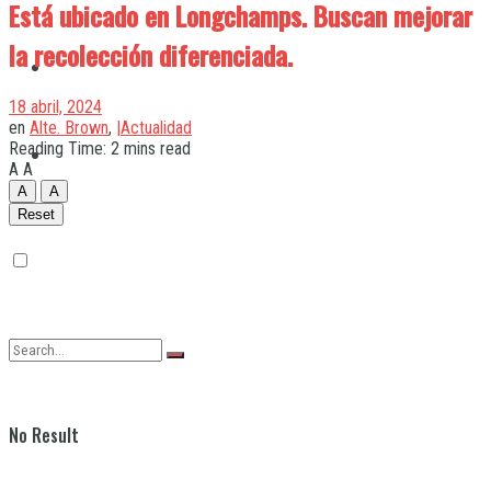
Está ubicado en Longchamps. Buscan mejorar
la recolección diferenciada.
Quilmes
18 abril, 2024
en
Alte. Brown
,
|Actualidad
Reading Time: 2 mins read
Varela
A
A
A
A
Reset
No Result