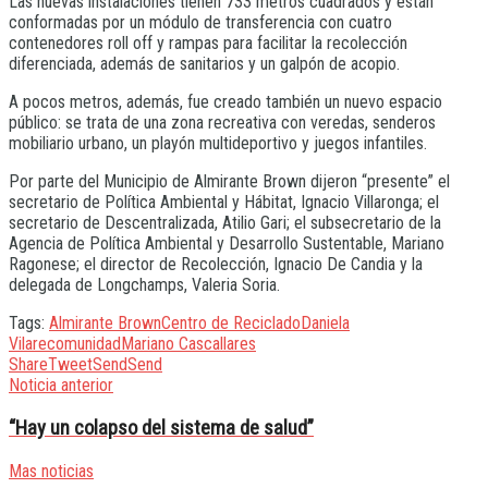
Las nuevas instalaciones tienen 733 metros cuadrados y están
conformadas por un módulo de transferencia con cuatro
contenedores roll off y rampas para facilitar la recolección
diferenciada, además de sanitarios y un galpón de acopio.
A pocos metros, además, fue creado también un nuevo espacio
público: se trata de una zona recreativa con veredas, senderos
mobiliario urbano, un playón multideportivo y juegos infantiles.
Por parte del Municipio de Almirante Brown dijeron “presente” el
secretario de Política Ambiental y Hábitat, Ignacio Villaronga; el
secretario de Descentralizada, Atilio Gari; el subsecretario de la
Agencia de Política Ambiental y Desarrollo Sustentable, Mariano
Ragonese; el director de Recolección, Ignacio De Candia y la
delegada de Longchamps, Valeria Soria.
Tags:
Almirante Brown
Centro de Reciclado
Daniela
Vilar
ecomunidad
Mariano Cascallares
Share
Tweet
Send
Send
Noticia anterior
“Hay un colapso del sistema de salud”
Mas noticias