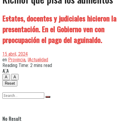
Estates, docentes y judiciales hicieron la
Quilmes
presentación. En el Gobierno ven con
preocupación el pago del aguinaldo.
Varela
15 abril, 2024
en
Provincia
,
|Actualidad
Reading Time: 2 mins read
A
A
A
A
Reset
No Result