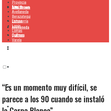
Provincia
Lanús
Alte. Brown
Alte. Brown
Avellaneda
Berazategui
Lomas
Echeverría
Lanús
Avellaneda
Lomas
Quilmes
Quilmes
Varela
Berazategui
Varela
Echeverría
“Es un momento muy difícil, se
Lanús
parece a los 90 cuando se instaló
Lomas
la Carpa Blanca”