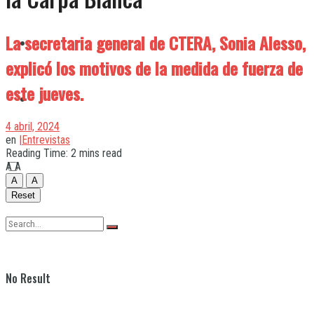
La secretaria general de CTERA, Sonia Alesso,
Quilmes
explicó los motivos de la medida de fuerza de
este jueves.
Varela
4 abril, 2024
en
|Entrevistas
Reading Time: 2 mins read
A
A
A
A
Reset
No Result