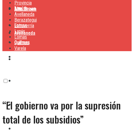
Provincia
Lanús
Alte. Brown
Alte. Brown
Avellaneda
Berazategui
Lomas
Echeverría
Lanús
Avellaneda
Lomas
Quilmes
Quilmes
Varela
Berazategui
Varela
Echeverría
“El gobierno va por la supresión
Lanús
total de los subsidios”
Lomas