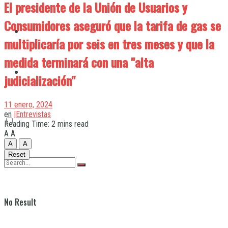
El presidente de la Unión de Usuarios y
Consumidores aseguró que la tarifa de gas se
Quilmes
multiplicaría por seis en tres meses y que la
medida terminará con una "alta
Varela
judicialización"
11 enero, 2024
en
|Entrevistas
Reading Time: 2 mins read
A
A
A
A
Reset
No Result