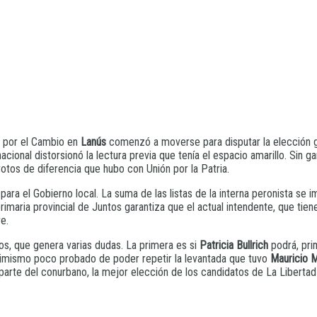
os por el Cambio en
Lanús
comenzó a moverse para disputar la elección g
acional distorsionó la lectura previa que tenía el espacio amarillo. Sin g
 votos de diferencia que hubo con Unión por la Patria.
o para el Gobierno local. La suma de las listas de la interna peronista s
rimaria provincial de Juntos garantiza que el actual intendente, que tie
e.
os, que genera varias dudas. La primera es si
Patricia Bullrich
podrá, pri
ptimismo poco probado de poder repetir la levantada que tuvo
Mauricio M
 parte del conurbano, la mejor elección de los candidatos de La Liberta