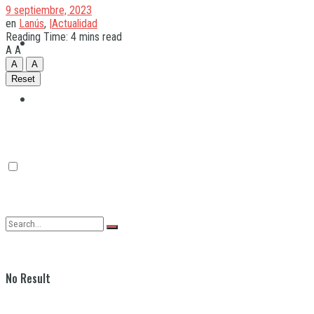
9 septiembre, 2023
en
Lanús
,
|Actualidad
Reading Time: 4 mins read
Quilmes
A
A
A
A
Reset
Varela
No Result