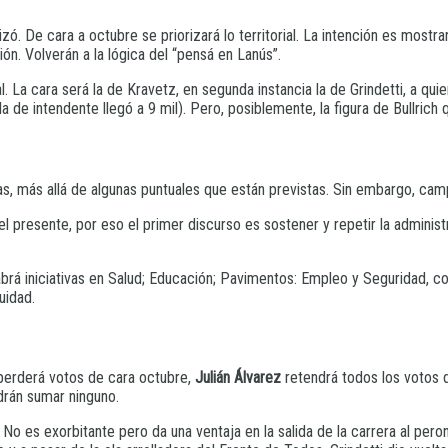
ó. De cara a octubre se priorizará lo territorial. La intención es mostra
ón. Volverán a la lógica del “pensá en Lanús”.
pal. La cara será la de Kravetz, en segunda instancia la de Grindetti, a
la de intendente llegó a 9 mil). Pero, posiblemente, la figura de Bullric
ras, más allá de algunas puntuales que están previstas. Sin embargo, c
l presente, por eso el primer discurso es sostener y repetir la administ
rá iniciativas en Salud; Educación; Pavimentos: Empleo y Seguridad, c
uidad.
perderá votos de cara octubre,
Julián Álvarez
retendrá todos los votos d
rán sumar ninguno.
No es exorbitante pero da una ventaja en la salida de la carrera al pero