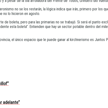
a pesar de la ola arrolladora del Frente de Todos, Grindetti dio vuelt
eronismo no se los restarán, la lógica indica que irán, primero por los q
e no lo hicieron en agosto.
 de boleta, pero para las primarias no se trabajó. Si será el punto exclu
tendente esta boleta”. Entienden que hay un sector potable dentro del m
ovincia, el único espacio que le puede ganar al kirchnerismo es Juntos 
llof”
r adelante”