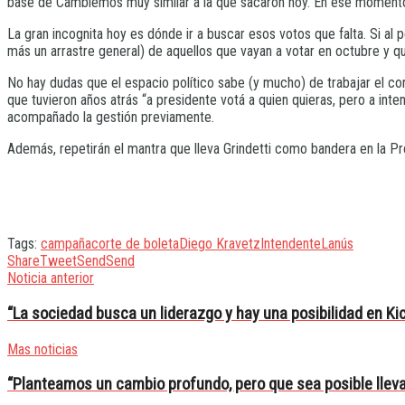
base de Cambiemos muy similar a la que sacaron hoy. En ese momento y 
La gran incognita hoy es dónde ir a buscar esos votos que falta. Si al p
más un arrastre general) de aquellos que vayan a votar en octubre y qu
No hay dudas que el espacio político sabe (y mucho) de trabajar el corte
que tuvieron años atrás “a presidente votá a quien quieras, pero a in
acompañado la gestión previamente.
Además, repetirán el mantra que lleva Grindetti como bandera en la Pr
Tags:
campaña
corte de boleta
Diego Kravetz
Intendente
Lanús
Share
Tweet
Send
Send
Noticia anterior
“La sociedad busca un liderazgo y hay una posibilidad en Kici
Mas noticias
“Planteamos un cambio profundo, pero que sea posible lleva