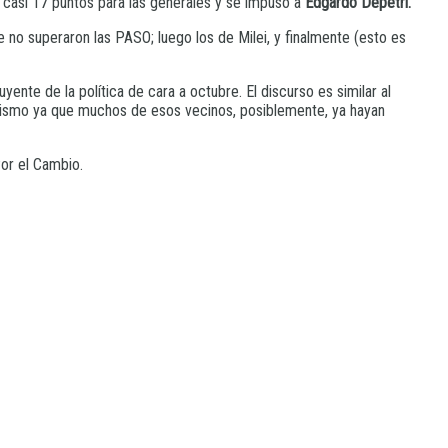
a casi 17 puntos para las generales y se impuso a
Edgardo Depetri.
ue no superaron las PASO; luego los de Milei, y finalmente (esto es
yente de la política de cara a octubre. El discurso es similar al
ileismo ya que muchos de esos vecinos, posiblemente, ya hayan
Por el Cambio.