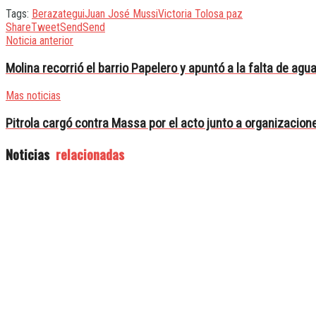
Tags:
Berazategui
Juan José Mussi
Victoria Tolosa paz
Share
Tweet
Send
Send
Noticia anterior
Molina recorrió el barrio Papelero y apuntó a la falta de agu
Mas noticias
Pitrola cargó contra Massa por el acto junto a organizacion
Noticias
relacionadas