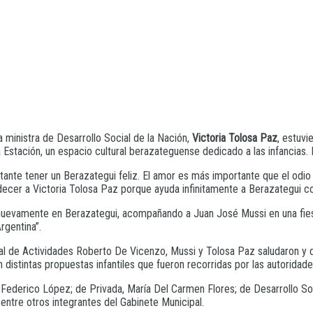
la ministra de Desarrollo Social de la Nación,
Victoria Tolosa Paz
, estuv
a Estación, un espacio cultural berazateguense dedicado a las infancias.
tante tener un Berazategui feliz. El amor es más importante que el odio 
adecer a Victoria Tolosa Paz porque ayuda infinitamente a Berazategui co
nuevamente en Berazategui, acompañando a Juan José Mussi en una fiesta
rgentina”.
al de Actividades Roberto De Vicenzo, Mussi y Tolosa Paz saludaron y di
 distintas propuestas infantiles que fueron recorridas por las autoridade
 Federico López; de Privada, María Del Carmen Flores; de Desarrollo So
ntre otros integrantes del Gabinete Municipal.