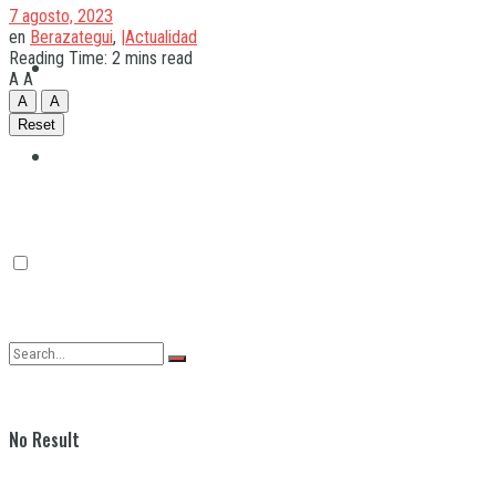
7 agosto, 2023
en
Berazategui
,
|Actualidad
Reading Time: 2 mins read
Quilmes
A
A
A
A
Reset
Varela
No Result