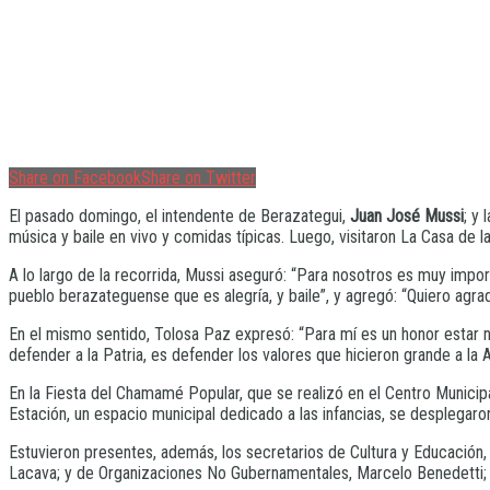
Share on Facebook
Share on Twitter
El pasado domingo, el intendente de Berazategui,
Juan José Mussi
; y 
música y baile en vivo y comidas típicas. Luego, visitaron La Casa de l
A lo largo de la recorrida, Mussi aseguró: “Para nosotros es muy impor
pueblo berazateguense que es alegría, y baile”, y agregó: “Quiero agr
En el mismo sentido, Tolosa Paz expresó: “Para mí es un honor estar 
defender a la Patria, es defender los valores que hicieron grande a la A
En la Fiesta del Chamamé Popular, que se realizó en el Centro Municip
Estación, un espacio municipal dedicado a las infancias, se desplegaron
Estuvieron presentes, además, los secretarios de Cultura y Educación,
Lacava; y de Organizaciones No Gubernamentales, Marcelo Benedetti; e