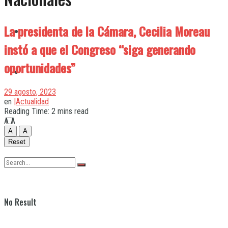
La presidenta de la Cámara, Cecilia Moreau
Quilmes
instó a que el Congreso “siga generando
oportunidades”
Varela
29 agosto, 2023
en
|Actualidad
Reading Time: 2 mins read
A
A
A
A
Reset
No Result