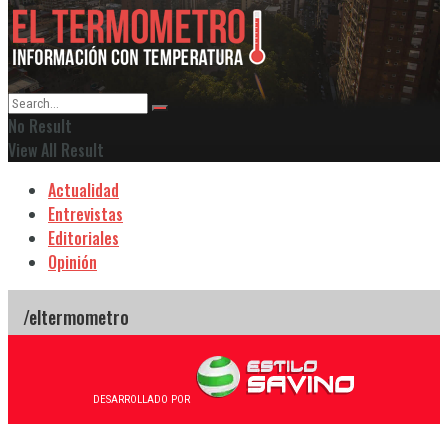
No Result
View All Result
Actualidad
Entrevistas
Editoriales
Opinión
DESARROLLADO POR