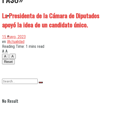
La Presidenta de la Cámara de Diputados
Quilmes
apoyó la idea de un candidato único.
Varela
15 mayo, 2023
en
|Actualidad
Reading Time: 1 mins read
A
A
A
A
Reset
No Result