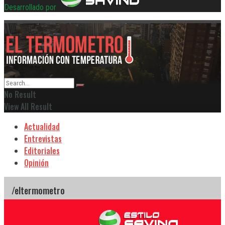
Desarrollado por
No Result
View All Result
Actualidad
Entrevistas
Editoriales
Opinión