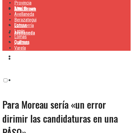
Provincia
Lanús
Alte. Brown
Alte. Brown
Avellaneda
Berazategui
Lomas
Echeverría
Lanús
Avellaneda
Lomas
Quilmes
Quilmes
Varela
Berazategui
Varela
Echeverría
Para Moreau sería «un error
Lanús
dirimir las candidaturas en una
Lomas
PASO»