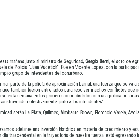
esta mañana junto al ministro de Seguridad,
Sergio Berni
, el acto de e
uela de Policía “Juan Vucetich”. Fue en Vicente López, con la participa
amplio grupo de intendentes del conurbano.
rmar parte de la policía de aproximación barrial, una fuerza que se va a
no que también fueron entrenados para resolver muchos conflictos que no
se esta semana en los primeros once distritos con una policía con más c
 construyendo colectivamente junto a los intendentes”.
ximidad serán La Plata, Quilmes, Almirante Brown, Florencio Varela, Av
levamos adelante una inversión histórica en materia de crecimiento y eq
e un día trascendental en la trayectoria de nuestra fuerza: está egresan