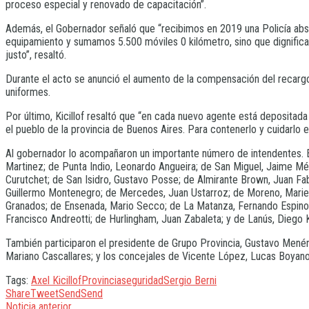
proceso especial y renovado de capacitación”.
Además, el Gobernador señaló que “recibimos en 2019 una Policía abs
equipamiento y sumamos 5.500 móviles 0 kilómetro, sino que dignificam
justo”, resaltó.
Durante el acto se anunció el aumento de la compensación del recargo 
uniformes.
Por último, Kicillof resaltó que “en cada nuevo agente está depositad
el pueblo de la provincia de Buenos Aires. Para contenerlo y cuidarlo 
Al gobernador lo acompañaron un importante número de intendentes. Es
Martinez; de Punta Indio, Leonardo Angueira; de San Miguel, Jaime Mé
Curutchet; de San Isidro, Gustavo Posse; de Almirante Brown, Juan Fab
Guillermo Montenegro; de Mercedes, Juan Ustarroz; de Moreno, Mariel
Granados; de Ensenada, Mario Secco; de La Matanza, Fernando Espinoza;
Francisco Andreotti; de Hurlingham, Juan Zabaleta; y de Lanús, Diego 
También participaron el presidente de Grupo Provincia, Gustavo Menén
Mariano Cascallares; y los concejales de Vicente López, Lucas Boyanov
Tags:
Axel Kicillof
Provincia
seguridad
Sergio Berni
Share
Tweet
Send
Send
Noticia anterior