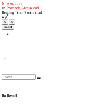
6 mayo, 2023
en
Provincia
,
|Actualidad
Reading Time: 3 mins read
Quilmes
A
A
A
A
Reset
Varela
No Result