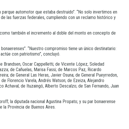
 parque automotor que estaba destruido”. “No solo invertimos en
 de las fuerzas federales, cumpliendo con un reclamo histórico y
así como también el incremento al doble del monto en concepto de
s bonaerenses”. “Nuestro compromiso tiene un único destinatario:
 actúe con patriotismo”, concluyó.
de Brandsen, Oscar Cappelletti; de Vicente López, Soledad
azza; de Cañuelas, Marisa Fassi; de Marcos Paz, Ricardo
reira; de General Las Heras, Javier Osuna; de General Pueyrredon,
de Florencio Varela, Andrés Watson; de Ezeiza, Alejandro
ico Achaval; de Ituzaingó, Alberto Descalzo; de San Fernando, Juan
off; la diputada nacional Agustina Propato; y su par bonaerense
e la Provincia de Buenos Aires.