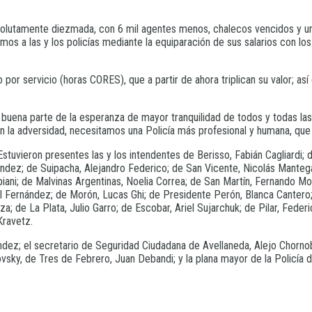
olutamente diezmada, con 6 mil agentes menos, chalecos vencidos y un
os a las y los policías mediante la equiparación de sus salarios con los
por servicio (horas CORES), que a partir de ahora triplican su valor; 
a buena parte de la esperanza de mayor tranquilidad de todos y todas la
en la adversidad, necesitamos una Policía más profesional y humana, que
tuvieron presentes las y los intendentes de Berisso, Fabián Cagliardi; 
ndez; de Suipacha, Alejandro Federico; de San Vicente, Nicolás Manteg
iani; de Malvinas Argentinas, Noelia Correa; de San Martín, Fernando Mo
 Fernández; de Morón, Lucas Ghi; de Presidente Perón, Blanca Cantero; 
 de La Plata, Julio Garro; de Escobar, Ariel Sujarchuk; de Pilar, Feder
Kravetz.
dez; el secretario de Seguridad Ciudadana de Avellaneda, Alejo Chornobr
sky, de Tres de Febrero, Juan Debandi; y la plana mayor de la Policía d