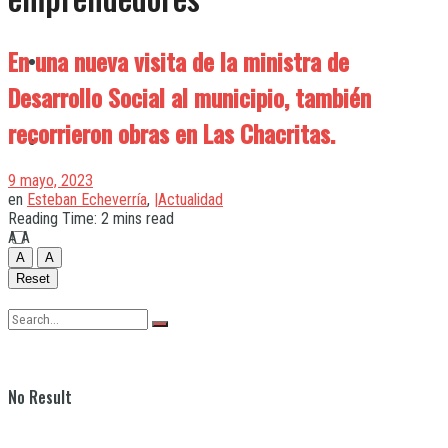
En una nueva visita de la ministra de
Quilmes
Desarrollo Social al municipio, también
recorrieron obras en Las Chacritas.
Varela
9 mayo, 2023
en
Esteban Echeverría
,
|Actualidad
Reading Time: 2 mins read
A
A
A
A
Reset
No Result