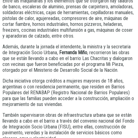
Entre las maquinarias y los elementos que se otorgaron hay taladros
de banco, escaleras de aluminio, prensas de carpintero, amoladoras,
soldadoras eléctricas, cajas de herramientas, cepilladoras manuales,
pistolas de calor, agujereadas, compresores de aire, máquinas de
cortar fiambre, hornos industriales, hornos pizzeros, heladeras,
freezers, cocinas industriales multifunsión a gas, máquinas de coser
y aparadoras de calzado, entre otros.
Además, durante la jornada el intendente, la ministra y la secretaria
de Integración Socio Urbana,
Fernanda Miño
, recorrieron las obras
que se están llevando a cabo en el barrio Las Chacritas y dialogaron
con vecinas que fueron beneficiadas por el programa Mi Pieza,
otorgado por el Ministerio de Desarrollo Social de la Nación.
Dicha iniciativa otorga créditos a mujeres mayores de 18 años,
argentinas o con residencia permanente, que residen en Barrios
Populares del RENABAP (Registro Nacional de Barrios Populares)
para que las familias pueden acceder a la construcción, ampliación o
mejoramiento de sus viviendas.
También supervisaron obras de infraestructura urbana que se están
llevando a cabo en el barrio a través del convenio nacional del Fondo
de Integración Socio Urbana (FISU), entre ellas, construcción de
pavimento, veredas y la instalación de servicios básicos como