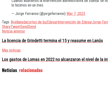
Cuando asumimos la intervención administrativa de Edesur se no
lo hicimos en un mes.
— Jorge Ferraresi (@jorgeferraresi)
May 7, 2023
Tags:
Avellaneda
cortes de luz
Edesur
Intervención de Edesur
Jorge Ferr
Share
Tweet
Send
Send
Noticia anterior
La licencia de Grindetti termina el 15 y reasume en Lanús
Mas noticias
Los gastos de Lomas en 2022 no alcanzaron el nivel de la in
Noticias
relacionadas