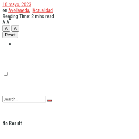
10 mayo, 2023
en
Avellaneda
,
|Actualidad
Reading Time: 2 mins read
Quilmes
A
A
A
A
Reset
Varela
No Result