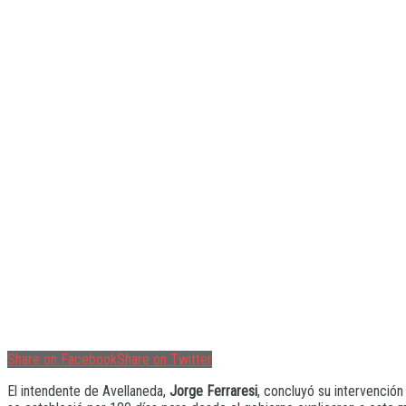
Share on Facebook
Share on Twitter
El intendente de Avellaneda,
Jorge Ferraresi
, concluyó su intervención