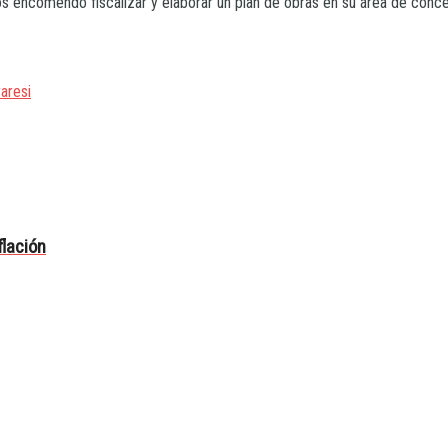
s encomendó fiscalizar y elaborar un plan de obras en su área de conces
aresi
flación