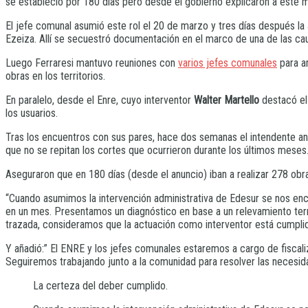
se estableció por 180 días pero desde el gobierno explicaron a este m
El jefe comunal asumió este rol el 20 de marzo y tres días después la
Ezeiza. Allí se secuestró documentación en el marco de una de las caus
Luego Ferraresi mantuvo reuniones con
varios jefes comunales
para an
obras en los territorios.
En paralelo, desde el Enre, cuyo interventor
Walter Martello
destacó el 
los usuarios.
Tras los encuentros con sus pares, hace dos semanas el intendente an
que no se repitan los cortes que ocurrieron durante los últimos meses
Aseguraron que en 180 días (desde el anuncio) iban a realizar 278 obra
“Cuando asumimos la intervención administrativa de Edesur se nos enco
en un mes. Presentamos un diagnóstico en base a un relevamiento territ
trazada, consideramos que la actuación como interventor está cumplida
Y añadió:” El ENRE y los jefes comunales estaremos a cargo de fiscal
Seguiremos trabajando junto a la comunidad para resolver las necesida
La certeza del deber cumplido.