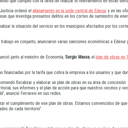
edio que cumplió con la tarea de realizar el relevamiento en estas sema
 Justicia ordenó el
allanamiento en la sede central de Edesur
y en las of
as que investiga presuntos delitos en los cortes de suministro de energ
alizar la situación del servicio en los municipios afectados por los cor
trabajo en conjunto, anunciaron varias sanciones económicas a Edesur 
unció junto al ministro de Economía,
Sergio Massa
, el
plan de obras en 
.
s financiadas por la tarifa que cobra la empresa a los usuarios y que du
mendó fiscalizar y elaborar un plan de obras en su área de concesión. 
orial, sus informes y el plan de acción para que nuestros vecinos y veci
”, anunció Ferraresi en sus redes.
izar el cumplimiento de ese plan de obras. Estamos convencidos de que 
des de cada territorio”.