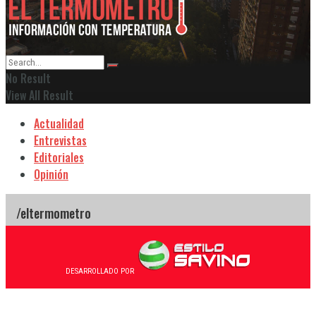
No Result
View All Result
Actualidad
Entrevistas
Editoriales
Opinión
DESARROLLADO POR