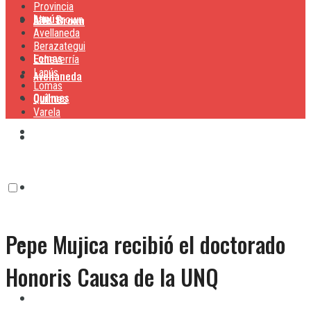
Provincia
Lanús
Alte. Brown
Alte. Brown
Avellaneda
Berazategui
Lomas
Echeverría
Lanús
Avellaneda
Lomas
Quilmes
Quilmes
Varela
Berazategui
Varela
Echeverría
Pepe Mujica recibió el doctorado
Lanús
Honoris Causa de la UNQ
Lomas