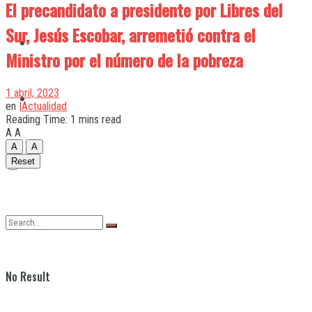
El precandidato a presidente por Libres del
Sur, Jesús Escobar, arremetió contra el
Quilmes
Ministro por el número de la pobreza
1 abril, 2023
Varela
en
|Actualidad
Reading Time: 1 mins read
A
A
A
A
Reset
No Result