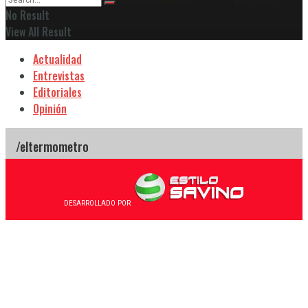
No Result
View All Result
Actualidad
Entrevistas
Editoriales
Opinión
DESARROLLADO POR