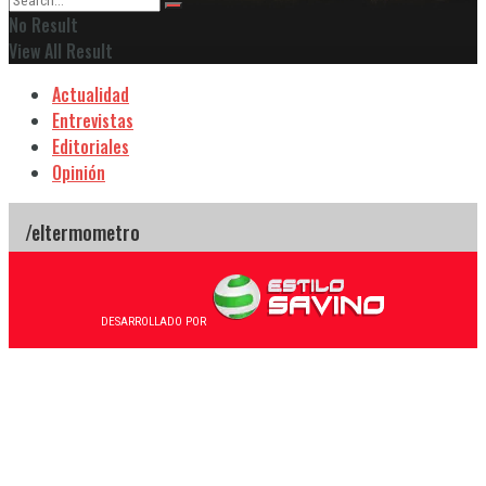
No Result
View All Result
Actualidad
Entrevistas
Editoriales
Opinión
DESARROLLADO POR