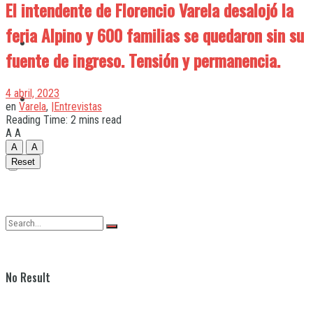
El intendente de Florencio Varela desalojó la
feria Alpino y 600 familias se quedaron sin su
Quilmes
fuente de ingreso. Tensión y permanencia.
4 abril, 2023
Varela
en
Varela
,
|Entrevistas
Reading Time: 2 mins read
A
A
A
A
Reset
No Result