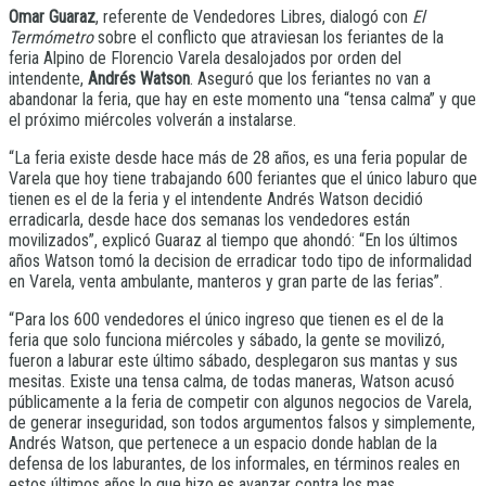
Omar Guaraz
, referente de Vendedores Libres, dialogó con
El
Termómetro
sobre el conflicto que atraviesan los feriantes de la
feria Alpino de Florencio Varela desalojados por orden del
intendente,
Andrés Watson
. Aseguró que los feriantes no van a
abandonar la feria, que hay en este momento una “tensa calma” y que
el próximo miércoles volverán a instalarse.
“La feria existe desde hace más de 28 años, es una feria popular de
Varela que hoy tiene trabajando 600 feriantes que el único laburo que
tienen es el de la feria y el intendente Andrés Watson decidió
erradicarla, desde hace dos semanas los vendedores están
movilizados”, explicó Guaraz al tiempo que ahondó: “En los últimos
años Watson tomó la decision de erradicar todo tipo de informalidad
en Varela, venta ambulante, manteros y gran parte de las ferias”.
“Para los 600 vendedores el único ingreso que tienen es el de la
feria que solo funciona miércoles y sábado, la gente se movilizó,
fueron a laburar este último sábado, desplegaron sus mantas y sus
mesitas. Existe una tensa calma, de todas maneras, Watson acusó
públicamente a la feria de competir con algunos negocios de Varela,
de generar inseguridad, son todos argumentos falsos y simplemente,
Andrés Watson, que pertenece a un espacio donde hablan de la
defensa de los laburantes, de los informales, en términos reales en
estos últimos años lo que hizo es avanzar contra los mas