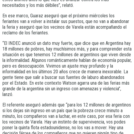
necesitados y los más débiles”, relató.
En ese marco, Guaraz aseguró que el próximo miércoles los
feriantes van a volver a instalar sus puestos, que no van a abandonar
la feria y aseguró que los vecinos de Varela están acompañando el
reclamo de los feriantes.
“El INDEC anunció un dato muy fuerte, que dice que en Argentina hay
18 millones de pobres, hay muchísimos más, y para comprender esta
situación es que tenemos 12 millones de argentinos que viven desde
la informalidad. Algunos románticamente hablan de economía popular,
pero es desocupación. Vivimos un ajuste muy profundo y la
informalidad en los últimos 20 años crece de manera inexorable. La
gente tiene que salir a buscar sus fuentes de laburo abandonados
por el Estado. En este contexto Watson agarra una de las ferias más
grande de la argentina sin un ingreso con amenazas y violencia”,
lanzó.
El referente aseguró además que “para los 12 millones de argentinos
si los dejas sin ingreso en un país que la pobreza crece minuto a
minuto, los compañeros van a luchar, en este caso, por esa feria con
los vecinos de Varela. Hay un instinto de supervivencia, vos podes
poner la quinta flota estadounidense, no los vas a mover. Hay una
decisión férrea de los compañeros que no quieren ningún tipo de