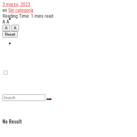
3 marzo, 2023
en
Sin categoría
Reading Time: 1 mins read
Quilmes
A
A
A
A
Reset
Varela
No Result