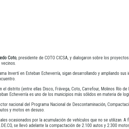
redo Coto
, presidente de COTO CICSA, y dialogaron sobre los proyectos 
 vecinos.
a Invertí en Esteban Echeverría, sigan desarrollando y ampliando sus in
ncuentro.
l distrito (entre ellas Disco, Frávega, Coto, Carrefour, Molinos Río de l
eban Echeverría es uno de los municipios más sólidos en materia de logí
ector nacional del Programa Nacional de Descontaminación, Compactació
autos y motos en desuso.
ociales ocasionados por la acumulación de vehículos que no se utilizan. A
O.DE.CO, se llevó adelante la compactación de 2.100 autos y 2.300 moto