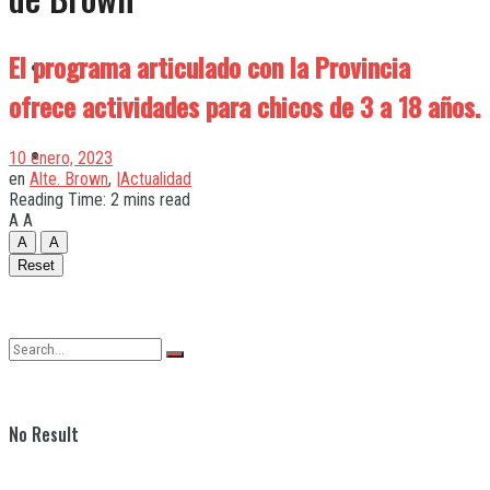
El programa articulado con la Provincia
Quilmes
ofrece actividades para chicos de 3 a 18 años.
Varela
10 enero, 2023
en
Alte. Brown
,
|Actualidad
Reading Time: 2 mins read
A
A
A
A
Reset
No Result