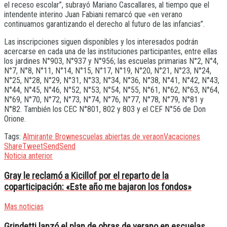
el receso escolar”, subrayó Mariano Cascallares, al tiempo que el
intendente interino Juan Fabiani remarcó que «en verano
continuamos garantizando el derecho al futuro de las infancias”.
Las inscripciones siguen disponibles y los interesados podrán
acercarse en cada una de las instituciones participantes, entre ellas
los jardines N°903, N°937 y N°956; las escuelas primarias N°2, N°4,
N°7, N°8, N°11, N°14, N°15, N°17, N°19, N°20, N°21, N°23, N°24,
N°25, N°28, N°29, N°31, N°33, N°34, N°36, N°38, N°41, N°42, N°43,
N°44, N°45, N°46, N°52, N°53, N°54, N°55, N°61, N°62, N°63, N°64,
N°69, N°70, N°72, N°73, N°74, N°76, N°77, N°78, N°79, N°81 y
N°82. También los CEC N°801, 802 y 803 y el CEF N°56 de Don
Orione.
Tags:
Almirante Brown
escuelas abiertas de veraon
Vacaciones
Share
Tweet
Send
Send
Noticia anterior
Gray le reclamó a Kicillof por el reparto de la
coparticipación: «Este año me bajaron los fondos»
Mas noticias
Grindetti lanzó el plan de obras de verano en escuelas