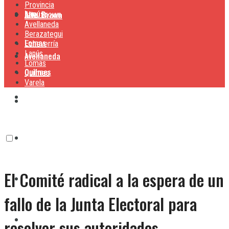
Provincia
Lanús
Alte. Brown
Alte. Brown
Avellaneda
Berazategui
Lomas
Echeverría
Lanús
Avellaneda
Lomas
Quilmes
Quilmes
Varela
Berazategui
Varela
Echeverría
El Comité radical a la espera de un
Lanús
fallo de la Junta Electoral para
Lomas
resolver sus autoridades