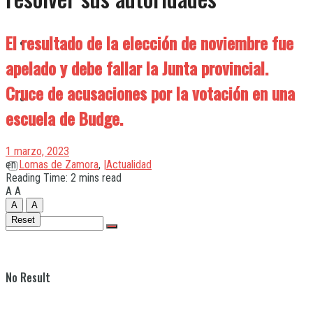
El resultado de la elección de noviembre fue
Quilmes
apelado y debe fallar la Junta provincial.
Cruce de acusaciones por la votación en una
Varela
escuela de Budge.
1 marzo, 2023
en
Lomas de Zamora
,
|Actualidad
Reading Time: 2 mins read
A
A
A
A
Reset
No Result