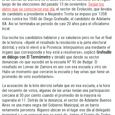
luego de las elecciones del pasado 13 de noviembre.
Según los
datos que se conocieron ese día
, el sector de Evolución, que llevaba
de candidato a presidente a Alejandro Trotta se impuso por 1358
votos contra los 1040 de Diego Grafeuille, el candidato de Adelante
BA. Así se terminaba un periodo de casi 20 años para el oficialismo
local.
Esa noche los candidatos hablaron y se saludaron pero no fue el final
de la historia. «Apelé el resultado la resolución a la junta electoral
distrital, y esta lo elevó a la Provincia. Interpusimos una mediante el
órgano que correspondía y hoy está a resolverse», explicó
Grafeuille
en diálogo con El Termómetro
y detalló que desde su sector
denuncian «lo que sucedió en la escuela N° 95 de Budge. El
resultado en Lomas de Zamora es uno con esa escuela y otro sin.
Hubo un momento que cerraron la escuela y hay urnas que tiene un
promedio de voto exorbitantes».
La acusación de la lista derrota señala que en esa escuela, a la hora
del recuento de votos, algunas de las urnas tenían una participación
cercana al 30 por ciento cuando el promedio de la mayoría no
superaba el 11. Detrás de la denuncia, el sector de Adelante Buenos
Aires ve una mano negra del Gobierno Municipal, en un barrio
netamente peronista. Algunos ubican en el lugar ese día al delegado
municipal y a un concejal que se pasó de Juntos al Frente de Todos