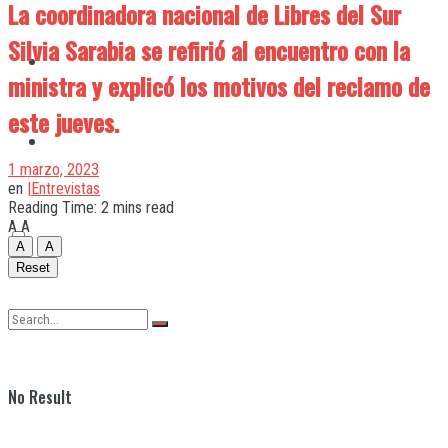
La coordinadora nacional de Libres del Sur
Silvia Sarabia se refirió al encuentro con la
Quilmes
ministra y explicó los motivos del reclamo de
este jueves.
Varela
1 marzo, 2023
en
|Entrevistas
Reading Time: 2 mins read
A
A
A
A
Reset
No Result