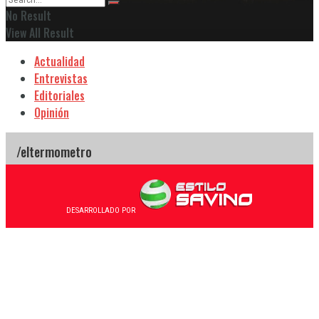
No Result
View All Result
Actualidad
Entrevistas
Editoriales
Opinión
DESARROLLADO POR