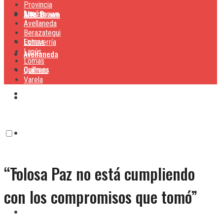
Provincia
Lanús
Alte. Brown
Alte. Brown
Avellaneda
Berazategui
Lomas
Echeverría
Lanús
Avellaneda
Lomas
Quilmes
Quilmes
Varela
Berazategui
Varela
Echeverría
“Tolosa Paz no está cumpliendo
Lanús
con los compromisos que tomó”
Lomas